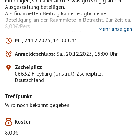
mitbringen, sich aber auch etwas großzügig an der
Ausgestaltung beteiligen.
Als finanziellen Beitrag käme lediglich eine
Beteiligung an der Raummiete in Betracht. Zur Zeit ca.
8,00€/Pers.
Mehr anzeigen
Interessenten melden sich bitte bei mir für weitere
Infos, bzw. einfacher wäre es, sich direkt in "Meet5" zu
Mi., 24.12.2025, 14:00 Uhr
dieser Veranstaltung (Heiligabend...) anzumelden. Da
stehen dann auch weitere Infos.
Anmeldeschluss:
Sa., 20.12.2025, 15:00 Uhr
Zscheiplitz
06632 Freyburg (Unstrut)-Zscheiplitz,
Deutschland
Treffpunkt
Wird noch bekannt gegeben
Kosten
8,00€