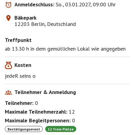
Anmeldeschluss:
So., 03.01.2027, 09:00 Uhr
Auch Nicht-Bruncher KÖNNEN TEILNEHMEN
- kommt
einfach ins Lokal am Teltowkanal (genaue Adresse
Bäkepark
dann auf der Pinnwand)
12203 Berlin, Deutschland
Am Ende des Weges bieten sich die Öffies für die
Treffpunkt
Heimfahrt an
- Busse / S/U-Bahn Rathaus Steglitz
ab 13.30 h in dem gemütlichen Lokal wie angegeben
oder
zurück durch den Park zum geparkten Auto für mich
Kosten
zum 11er Bus, ab Ostpreußendamm bzw. Dahlemer
jedeR seins o
Teilnehmer & Anmeldung
Teilnehmer:
0
Maximale Teilnehmerzahl:
12
Maximale Begleitpersonen:
0
Bestätigungsevent
12 freie Plätze