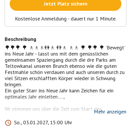
Jetzt Platz sichern
Kostenlose Anmeldung - dauert nur 1 Minute.
Beschreibung
🌳🌳🌳 🌳 🚶🚶🚶👫🚶 👬🚶 🚶🚶 🌳 🌳🌳 🌳 'Bewegt'
ins Neue Jahr - lasst uns mit dem genüsslichen
gemeinsamen Spaziergang durch die dre Parks am
Teltowkanal unseren Brunch ebenso wie die guten
Festmahle schön verdauen und auch unseren durch zu
viel Sitzen erschlafften Körper wieder in Schwung
bringen.
Ein guter Starr ins Neue Jahr kann Zeichen für ein
optimales Jahr einleiten.....,
Wr stimmen uns über die Zeit zum Start des
Mehr anzeigen
Spaziergangs beim Brunch ab - vielleicht wollen wir
schon vor 14.30 Uhr losgehen (wird ja leider schon
So., 03.01.2027, 15:00 Uhr
zeitig duster...)