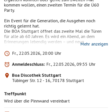
kommen wollen, einen zweiten Termin für die Ü60
Party.
Ein Event für die Generation, die Ausgehen noch
richtig gelernt hat.
Die BOA Stuttgart öffnet das zweite Mal die Türen
für alle ab 60 Jahren. Es wird ein Abend, an dem
Erinnerungen lebendig werden – und neue
Mehr anzeigen
dazukommen.
Fr., 22.05.2026, 20:00 Uhr
Im Mittelpunkt steht das, was diese Generation schon
immer konnte: feiern, tanzen, lachen, genießen. Unser
Anmeldeschluss:
Fr., 22.05.2026, 09:55 Uhr
DJ übernimmt den Soundtrack und spielt die größten
Hits aus den 70er und 80er Jahren – Musik, die
Boa Discothek Stuttgart
Generationen geprägt hat und bis heute auf keiner
Tübinger Str. 12 - 16, 70178 Stuttgart
Tanzfläche fehlen darf.
Treffpunkt
Wird über die Pinnwand vereinbart