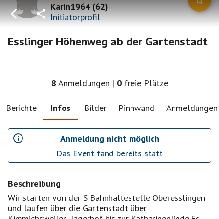
Karin1964
(
62
)
Initiatorprofil
Esslinger Höhenweg ab der Gartenstadt
8
Anmeldungen
|
0
freie Plätze
Berichte
Infos
Bilder
Pinnwand
Anmeldungen
Anmeldung nicht möglich
Das Event fand bereits statt
Beschreibung
Wir starten von der S Bahnhaltestelle Oberesslingen
und laufen über die Gartenstadt über
Kimmichsweiler...Jägerhof bis zur Katharinenlinde.Es