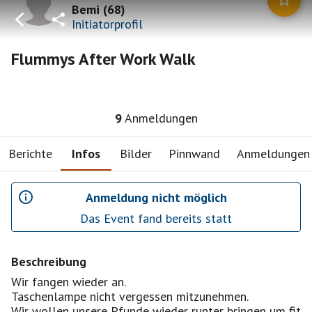
Bemi
(
68
)
Initiatorprofil
Flummys After Work Walk
9
Anmeldungen
Berichte
Infos
Bilder
Pinnwand
Anmeldungen
Anmeldung nicht möglich
Das Event fand bereits statt
Beschreibung
Wir fangen wieder an.
Taschenlampe nicht vergessen mitzunehmen.
Wir wollen unsere Pfunde wieder runter bringen um fit