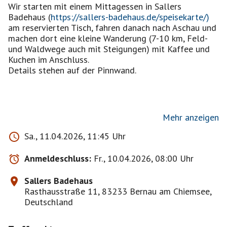
Wir starten mit einem Mittagessen in Sallers
Badehaus (
https://sallers-badehaus.de/speisekarte/)
am reservierten Tisch, fahren danach nach Aschau und
machen dort eine kleine Wanderung (7-10 km, Feld-
und Waldwege auch mit Steigungen) mit Kaffee und
Kuchen im Anschluss.
Details stehen auf der Pinnwand.
Mehr anzeigen
Sa., 11.04.2026, 11:45 Uhr
Hunde sind willkommen, ich werde meine auch
mitnehmen. Jede(r) ist auch für die Verträglichkeit
Anmeldeschluss:
Fr., 10.04.2026, 08:00 Uhr
seines Hundes selbst verantwortlich.
Sallers Badehaus
Bitte habt dafür Verständnis, dass ich mir bekannte
Rasthausstraße 11, 83233 Bernau am Chiemsee,
und zuverlässige Personen bevorzugt bestätige.
Deutschland
Auch auf der Warteliste rutscht man oft nach, weil
Leute absagen.