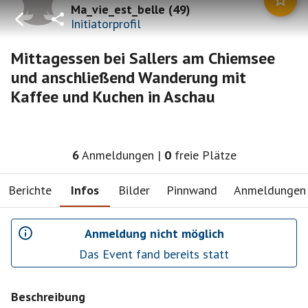
Ma_vie_est_belle
(
49
)
Initiatorprofil
Mittagessen bei Sallers am Chiemsee
und anschließend Wanderung mit
Kaffee und Kuchen in Aschau
6
Anmeldungen
|
0
freie Plätze
Berichte
Infos
Bilder
Pinnwand
Anmeldungen
Anmeldung nicht möglich
Das Event fand bereits statt
Beschreibung