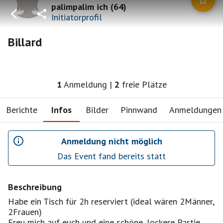
palimpalim ich
(
64
)
Initiatorprofil
Billard
1
Anmeldung
|
2
freie Plätze
Berichte
Infos
Bilder
Pinnwand
Anmeldungen
Anmeldung nicht möglich
Das Event fand bereits statt
Beschreibung
Habe ein Tisch für 2h reserviert (ideal wären 2Männer,
2Frauen)
Freu mich auf euch und eine schöne, lockere Partie