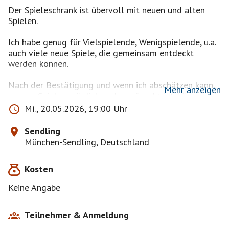
Der Spieleschrank ist übervoll mit neuen und alten
Spielen.
Ich habe genug für Vielspielende, Wenigspielende, u.a.
auch viele neue Spiele, die gemeinsam entdeckt
werden können.
Nach der Bestätigung und wenn ich abschätzen kann,
Mehr anzeigen
was an Spielen möglich und gewünscht ist, können wir
uns über die Pinnwand absprechen
Mi., 20.05.2026, 19:00 Uhr
Wer hat Lust?
Sendling
Mittwoch 20.5.26, 19.00 Uhr
München-Sendling, Deutschland
München Sendling, U-Bahn Nähe.
Wasser, Saft, Tee, auf Wunsch auch Alkoholisches gibt
Kosten
´s zur Stärkung dazu.
Keine Angabe
Fragen und Adresse per PN
Ich freue mich immer über Neuzugänge, bestätige aber
Teilnehmer & Anmeldung
auch mir bekannte Spielerinnen und Spieler.