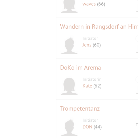
waves
(66)
Wandern in Rangsdorf an Hi
Initiator
Jens
(60)
DoKo im Arema
Initiatorin
Kate
(62)
Trompetentanz
Initiator
D
DON
(44)