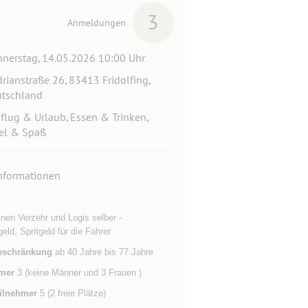
3
Anmeldungen
nerstag, 14.05.2026 10:00 Uhr
rianstraße 26, 83413 Fridolfing,
tschland
flug & Urlaub, Essen & Trinken,
el & Spaß
nformationen
inen Verzehr und Logis selber -
geld, Spritgeld für die Fahrer
eschränkung
ab 40 Jahre bis 77 Jahre
mer
3 (keine Männer und 3 Frauen )
ilnehmer
5 (2 freie Plätze)