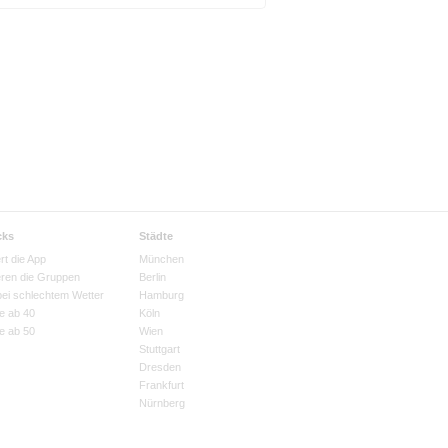
cks
Städte
rt die App
München
eren die Gruppen
Berlin
bei schlechtem Wetter
Hamburg
e ab 40
Köln
e ab 50
Wien
Stuttgart
Dresden
Frankfurt
Nürnberg