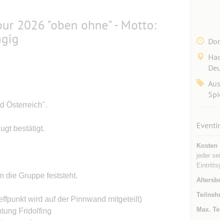
r 2026 "oben ohne" - Motto:
ägig
Don
Had
Deu
Aus
Spi
d Österreich".
Eventi
gt bestätigt.
Kosten
jeder se
Eintritts
 die Gruppe feststeht.
Altersb
Teilneh
effpunkt wird auf der Pinnwand mitgeteilt)
Max. Te
tung Fridolfing