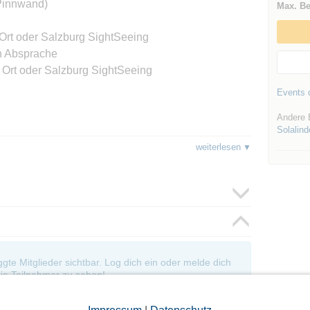
 Pinnwand)
Max. Be
 Ort oder Salzburg SightSeeing
h Absprache
 Ort oder Salzburg SightSeeing
Events d
Andere 
Solalind
mer Vorreservierung - DZ bzw. zur Einzelnutzung
weiterlesen
bgestimmt
*
*
*
*
*
*
*
*
*
**
 über die Pinnwand - wer sucht Beifahrer/Fahrer?
s Cabrioteams erfolgen.
 die Mitglieder der Gruppe "Cabrio-Genuss-
oggte Mitglieder sichtbar. Log dich ein oder melde dich
nicht" Gruppenmitglieder & Interessenten.
ie Teilnehmer zu sehen!