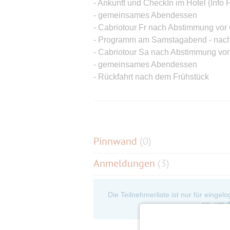
- Ankunft und CheckIn im Hotel (Info
- gemeinsames Abendessen
- Cabriotour Fr nach Abstimmung vor
- Programm am Samstagabend - nac
- Cabriotour Sa nach Abstimmung vor
- gemeinsames Abendessen
- Rückfahrt nach dem Frühstück
Hotel Unterwirt in Fridolfing - 5 Zim
*
*
*
*
*
Details werden in der Gruppe a
Pinnwand
(
0
)
Fahrgemeinschaften bilden sich bitte
Anmeldungen
(3)
Danach kann erst die Bestätigung de
Die MÜNCHNER CABRIO - Tour ist für
Die Teilnehmerliste ist nur für eingel
Cruising-Events" und auch für "noch 
an, um d
Hier kann man sich anmelden: