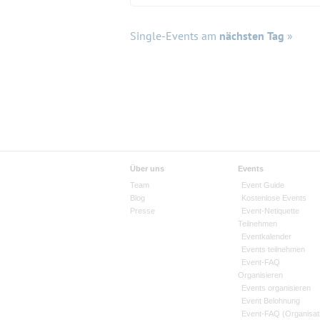
Single-Events am
nächsten Tag
»
Über uns
Events
Team
Event Guide
Blog
Kostenlose Events
Presse
Event-Netiquette
Teilnehmen
Eventkalender
Events teilnehmen
Event-FAQ
Organisieren
Events organisieren
Event Belohnung
Event-FAQ (Organisat