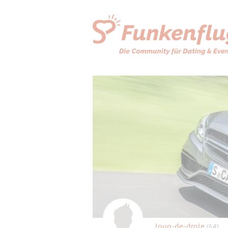
loup-de-drole
(64)