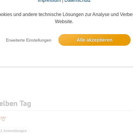
Impressum
|
Datenschutz
up/4393
okies und andere technische Lösungen zur Analyse und Verbe
erteiler und werden automatisch über neue Events
Website.
ieder werden bevorzugt bestätigt, aber Neue sind
Alle akzeptieren
Erweiterte Einstellungen
Die Bildergalerien sind nur für eingeloggte Mitglieder sichtbar.
en.
nerellen Vorteil - Blumen, Bäume, Tiere, Cartoons
kennen.
elben Tag
🦒
2 Anmeldungen