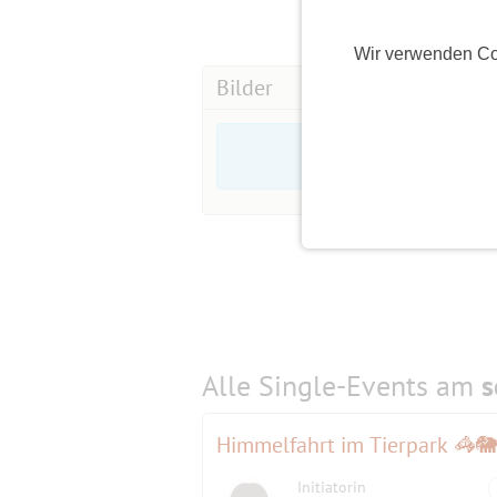
http://www.muenchnersingles.de/gro
Wir verwenden Co
Mitglieder dieser Gruppe stehen im V
Bilder
und sonstige Neuigkeiten informiert.
Mir bekannte Müsis und Gruppenmitgl
natürlich auch immer gerne willkomm
MüSis mit realem Foto haben einen ge
etc. sind so schwer beim Event zu er
Alle Single-Events am
s
Himmelfahrt im Tierpark 🦓
Initiatorin