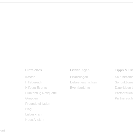
Hilfreiches
Erfahrungen
Tipps & Tri
Kosten
Erfahrungen
So funktionie
Hilfebereich
Liebesgeschichten
So funktioni
Hilfe zu Events
Eventberichte
Date-Ideen 
Funkenflug Netiquette
Partnersuch
Gruppen
Partnersuch
Freunde einladen
Blog
Liebeskram
Neue Ansicht
ion)