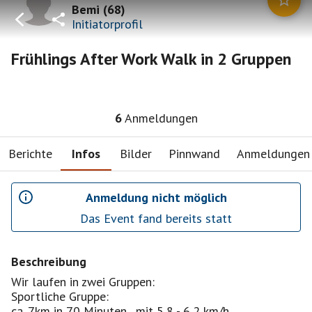
Bemi
(
68
)
Initiatorprofil
Frühlings After Work Walk in 2 Gruppen
6
Anmeldungen
Berichte
Infos
Bilder
Pinnwand
Anmeldungen
Anmeldung nicht möglich
Das Event fand bereits statt
Beschreibung
Wir laufen in zwei Gruppen:
Sportliche Gruppe:
ca. 7km in 70 Minuten , mit 5,8 - 6,2 km/h.