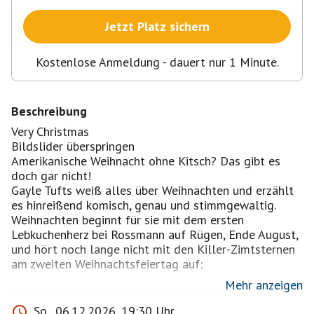
Jetzt Platz sichern
Kostenlose Anmeldung - dauert nur 1 Minute.
Beschreibung
Very Christmas
Bildslider überspringen
Amerikanische Weihnacht ohne Kitsch? Das gibt es
doch gar nicht!
Gayle Tufts weiß alles über Weihnachten und erzählt
es hinreißend komisch, genau und stimmgewaltig.
Weihnachten beginnt für sie mit dem ersten
Lebkuchenherz bei Rossmann auf Rügen, Ende August,
und hört noch lange nicht mit den Killer-Zimtsternen
am zweiten Weihnachtsfeiertag auf:
Mehr anzeigen
"Weihnachten war von Anfang an theatralisch: Marias
Begegnung mit dem heiligen Geist und die
So., 06.12.2026, 19:30 Uhr