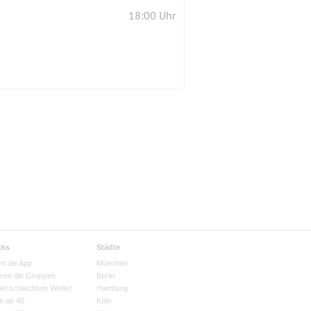
18:00 Uhr
cks
Städte
rt die App
München
eren die Gruppen
Berlin
bei schlechtem Wetter
Hamburg
e ab 40
Köln