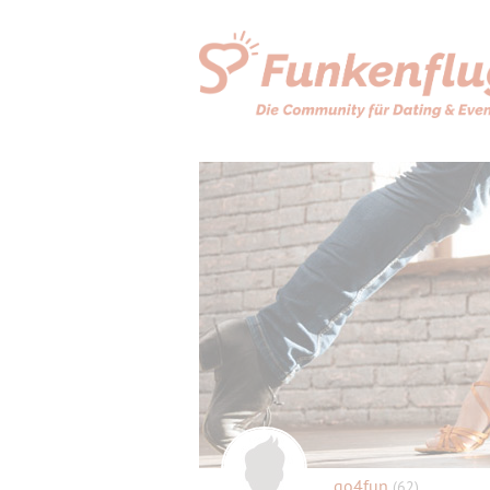
go4fun
(62)