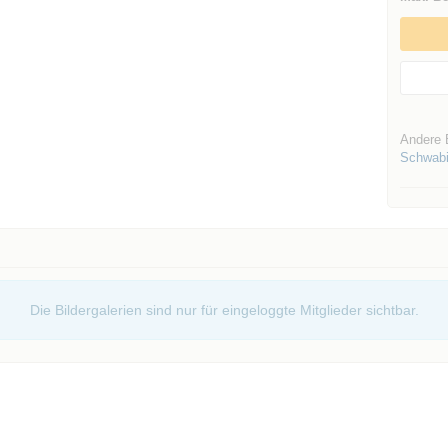
Andere 
Schwabi
Die Bildergalerien sind nur für eingeloggte Mitglieder sichtbar.