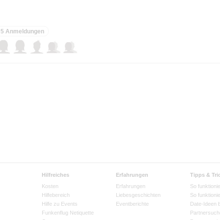
5 Anmeldungen
Hilfreiches
Erfahrungen
Tipps & Tri
Kosten
Erfahrungen
So funktionie
Hilfebereich
Liebesgeschichten
So funktioni
Hilfe zu Events
Eventberichte
Date-Ideen 
Funkenflug Netiquette
Partnersuch