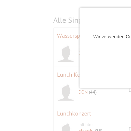
Alle Single-Events am
s
Wasserspass und Pizza
Wir verwenden Co
Initiator
Gremlin58
(68)
Lunch Konzert
Initiator
D
DON
(44)
Lunchkonzert
Initiator
D
Maratiri
(78)