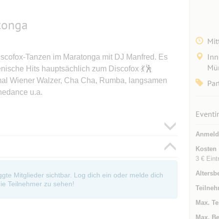
tonga
Mit
Inn
iscofox-Tanzen im Maratonga mit DJ Manfred. Es
Mün
enische Hits hauptsächlich zum Discofox 💃🕺
 mal Wiener Walzer, Cha Cha, Rumba, langsamen
Par
nedance u.a.
Eventi
Anmeld
Kosten
3 € Eintr
Altersb
oggte Mitglieder sichtbar. Log dich ein oder melde dich
ie Teilnehmer zu sehen!
Teilneh
Max. Te
Max. Be