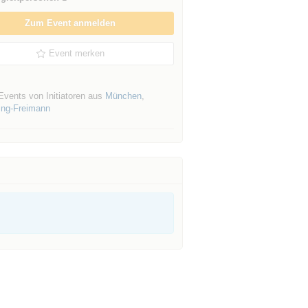
Zum Event anmelden
Event merken
Events von Initiatoren aus
München
,
ng-Freimann