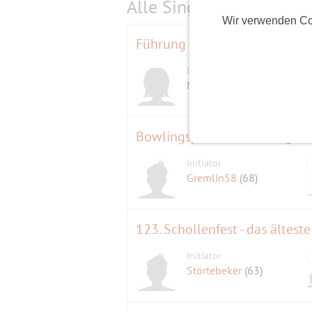
Alle Single-Events am
s
Wir verwenden Co
Führung im Buddhistischen T
Initiatorin
Marion
(61)
Bowlingspass am Samstagna
Initiator
Gremlin58
(68)
Initiator
Störtebeker
(63)