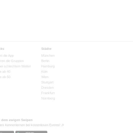
cks
Städte
rt die App
München
eren die Gruppen
Berlin
bei schlechtem Wetter
Hamburg
e ab 40
Köln
e ab 50
Wien
Stuttgart
Dresden
Frankfurt
Nürnberg
t dem ewigen Swipen
tes Kennenlernen bei kostenlosen Events! 🎉