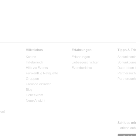
Hilfreiches
Erfahrungen
Tipps & Tri
Kosten
Erfahrungen
So funktionie
Hilfebereich
Liebesgeschichten
So funktioni
Hilfe zu Events
Eventberichte
Date-Ideen 
Funkenflug Netiquette
Partnersuch
Gruppen
Partnersuch
Freunde einladen
Blog
Liebeskram
Neue Ansicht
ion)
Schluss mi
– erlebe ech