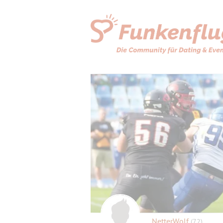
NetterWolf
(72)