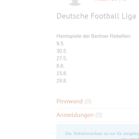
Deutsche Football Liga (
Heimspiele der Berliner Rebellen:
9.5.
30.5
27.5.
8.8.
15.8.
29.8.
Pinnwand
(
0
)
Anmeldungen
(0)
Die Teilnehmerliste ist nur für eingel