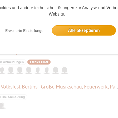
elben Tag
okies und andere technische Lösungen zur Analyse und Verbe
Website.
empel Berlin
22 Anmeldungen
Ausgebucht
Alle akzeptieren
Erweiterte Einstellungen
chmittag
8 Anmeldungen
1 freier Platz
123. Schollenfest - das älteste Volksfest Berlins - Große Mu
Eine Anmeldung