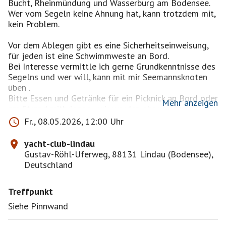
Bucht, Rheinmündung und Wasserburg am Bodensee.
Wer vom Segeln keine Ahnung hat, kann trotzdem mit,
kein Problem.
Vor dem Ablegen gibt es eine Sicherheitseinweisung,
für jeden ist eine Schwimmweste an Bord.
Bei Interesse vermittle ich gerne Grundkenntnisse des
Segelns und wer will, kann mit mir Seemannsknoten
üben .
Bitte Essen und Getränke für ein Picknick an Bord oder
Mehr anzeigen
am Strand mitbringen - wir werden aber auch auf einen
Café oder einen Drink unterwegs anlegen.
Fr., 08.05.2026, 12:00 Uhr
Als Eventende ist 18.00 Uhr vorgesehen
yacht-club-lindau
Bitte auch warme Kleidung und eine Decke
Gustav-Röhl-Uferweg, 88131 Lindau (Bodensee),
mitnehmen, bei Wind kann es auf dem Wasser auch im
Deutschland
Mai kühl werden.
BITTE BEI INTERESSE ÜBER DIE PINNWAND
Treffpunkt
FAHRGEMEINSCHAFTEN BILDEN
Siehe Pinnwand
PARKMÖGLICHKEITEN gibt es in der Nähe des
Hafens nicht, nur kurzes Halten zum Ein- und