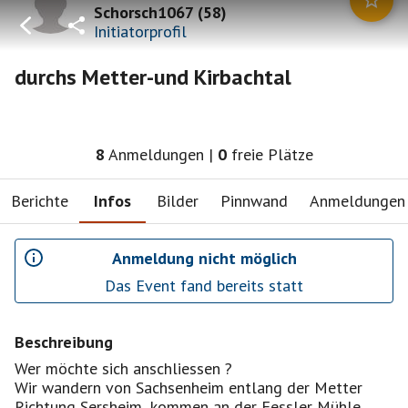
Schorsch1067
(
58
)
Initiatorprofil
durchs Metter-und Kirbachtal
8
Anmeldungen
|
0
freie Plätze
Berichte
Infos
Bilder
Pinnwand
Anmeldungen
Anmeldung nicht möglich
Das Event fand bereits statt
Beschreibung
Wer möchte sich anschliessen ?
Wir wandern von Sachsenheim entlang der Metter
Richtung Sersheim ,kommen an der Fessler Mühle