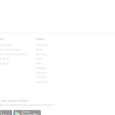
cks
Städte
rt die App
München
eren die Gruppen
Berlin
bei schlechtem Wetter
Hamburg
e ab 40
Köln
e ab 50
Wien
Stuttgart
Dresden
Frankfurt
Nürnberg
t dem ewigen Swipen
tes Kennenlernen bei kostenlosen Events! 🎉