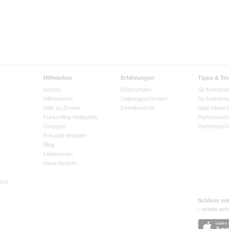
Hilfreiches
Erfahrungen
Tipps & Tri
Kosten
Erfahrungen
So funktionie
Hilfebereich
Liebesgeschichten
So funktioni
Hilfe zu Events
Eventberichte
Date-Ideen 
Funkenflug Netiquette
Partnersuch
Gruppen
Partnersuch
Freunde einladen
Blog
Liebeskram
Neue Ansicht
ion)
Schluss mi
– erlebe ech