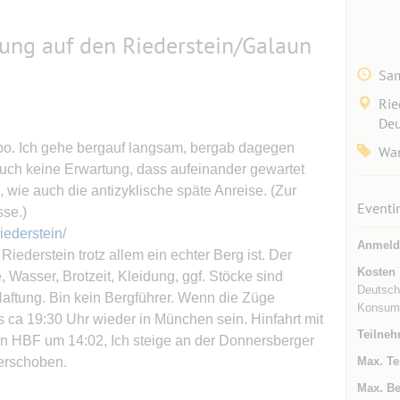
ung auf den Riederstein/Galaun
Sam
Rie
Deu
mpo. Ich gehe bergauf langsam, bergab dagegen
Wa
auch keine Erwartung, dass aufeinander gewartet
, wie auch die antizyklische späte Anreise. (Zur
Eventi
sse.)
iederstein/
Anmeld
Riederstein trotz allem ein echter Berg ist. Der
Kosten
e, Wasser, Brotzeit, Kleidung, ggf. Stöcke sind
Deutschl
aftung. Bin kein Bergführer. Wenn die Züge
Konsuma
s ca 19:30 Uhr wieder in München sein. Hinfahrt mit
Teilneh
n HBF um 14:02, Ich steige an der Donnersberger
verschoben.
Max. Te
Max. Be