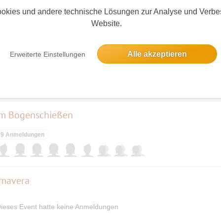
10 Anmeldungen
okies und andere technische Lösungen zur Analyse und Verbe
Website.
 auf der Hellen Oase
Alle akzeptieren
Erweiterte Einstellungen
9 Anmeldungen
em Bogenschießen
9 Anmeldungen
imavera
ieses Event hatte keine Anmeldungen