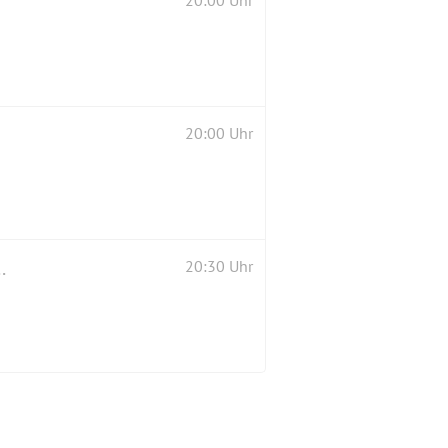
20:00 Uhr
20:00 Uhr
N DE LUXE 🕺🏼💃 im ARTENSCHUTZ Theater
20:30 Uhr