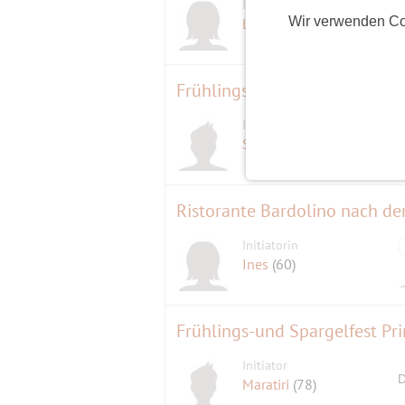
Initiatorin
Wir verwenden Co
Lütte
(65)
Frühlingsfest mit Trödelmarkt
Initiator
Störtebeker
(63)
Ristorante Bardolino nach d
Initiatorin
Ines
(60)
Frühlings-und Spargelfest Pr
Initiator
D
Maratiri
(78)