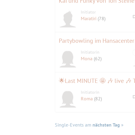
Kai und Funky von Ton Steine 
Initiator
D
Maratiri
(78)
Partybowling im Hansacenter
Initiatorin
Mona
(62)
Initiatorin
D
Roma
(82)
Single-Events am
nächsten Tag
»