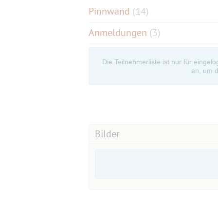
Pinnwand
(
14
)
Anmeldungen
(3)
Die Teilnehmerliste ist nur für eingel
an, um d
Bilder