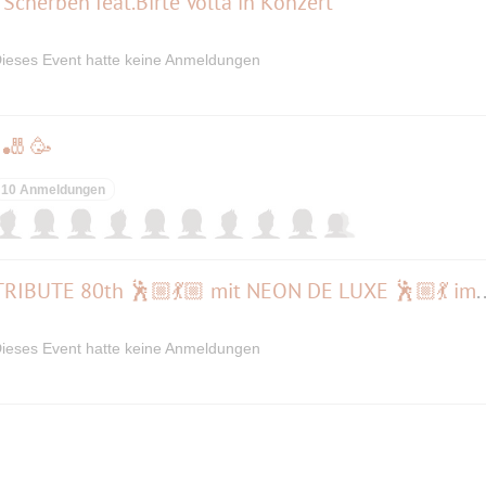
Scherben feat.Birte Volta in Konzert
ieses Event hatte keine Anmeldungen
 🎳 🥳
10 Anmeldungen
🌟Last MINUTE 🤩 🎶 live 🎶 TRIBUTE 80th 🕺🏼💃🏼 mit NEO
ieses Event hatte keine Anmeldungen