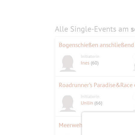
Alle Single-Events am
s
Bogenschießen anschließend i
Initiatorin
Ines
(60)
Roadrunner’s Paradise&Race
Initiatorin
Unilin
(66)
Meerweh nach Wind, Wellen u