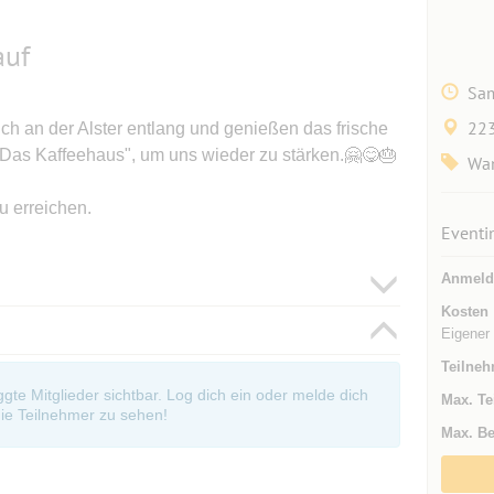
auf
Sam
223
ch an der Alster entlang und genießen das frische
"Das Kaffeehaus", um uns wieder zu stärken.🤗😋🎂
Wan
u erreichen.
Eventi
Anmeld
Kosten
Eigener
Teilneh
oggte Mitglieder sichtbar. Log dich ein oder melde dich
Max. Te
ie Teilnehmer zu sehen!
Max. Be