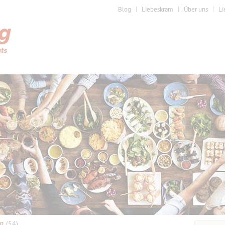
Blog
Liebeskram
Über uns
Li
ng
(54)