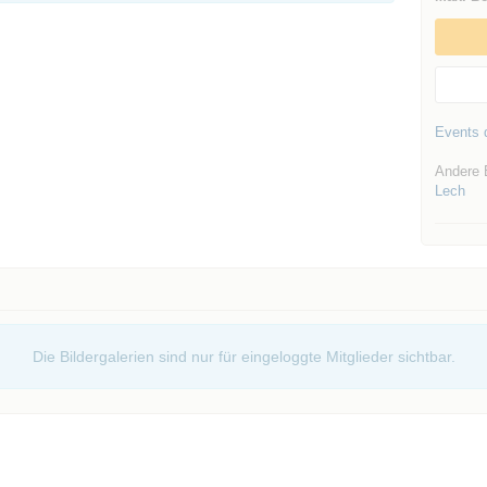
Events d
Andere 
Lech
Die Bildergalerien sind nur für eingeloggte Mitglieder sichtbar.