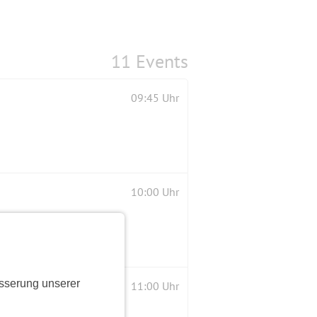
11 Events
09:45 Uhr
10:00 Uhr
sserung unserer
als üblich, NICHT langsamer
11:00 Uhr