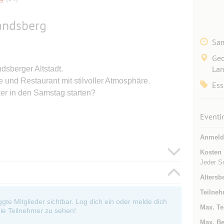
Landsberg
Sam
Geo
Lan
dsberger Altstadt.
 und Restaurant mit stilvoller Atmosphäre.
Ess
ker in den Samstag starten?
Eventi
Anmeld
Kosten
Jeder S
Altersb
Teilneh
oggte Mitglieder sichtbar. Log dich ein oder melde dich
Max. Te
ie Teilnehmer zu sehen!
Max. Be