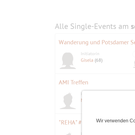
Alle Single-Events am
s
Wanderung und Potsdamer S
Initiatorin
Gisela
(68)
AMI Treffen
Initiator
D
Mülli
(60)
Wir verwenden Co
Initiator