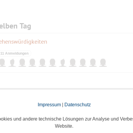
elben Tag
ehenswürdigkeiten
11 Anmeldungen
ieses Event hatte keine Anmeldungen
Impressum
|
Datenschutz
okies und andere technische Lösungen zur Analyse und Verbe
"REHA" #10 - Heilige Drei Pfühle • Regenbogensee • Liepnitzsee -- kürzer 
Website.
5 Anmeldungen