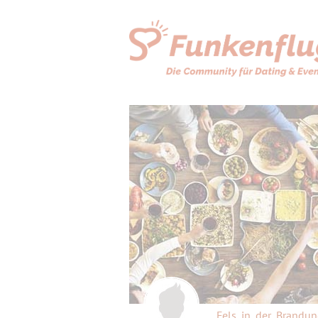
Fels_in_der_Brandu