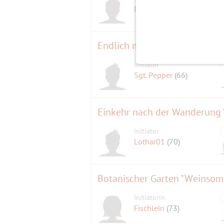
Lothar01
(70)
Endlich mal Köpenick
Initiator
Sgt. Pepper
(66)
Einkehr nach der Wanderung
Initiator
Lothar01
(70)
Botanischer Garten "Weinsom
Initiatorin
Fischlein
(73)