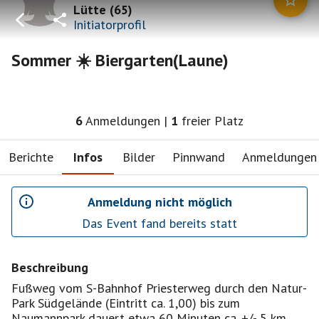
Lütte
(
65
)
Initiatorprofil
Sommer ☀️ Biergarten(Laune)
6
Anmeldungen
|
1
freier Platz
Berichte
Infos
Bilder
Pinnwand
Anmeldungen
Anmeldung nicht möglich
Das Event fand bereits statt
Beschreibung
Fußweg vom S-Bahnhof Priesterweg durch den Natur-
Park Südgelände (Eintritt ca. 1,00) bis zum
Naumannpark dauert etwa 60 Minuten ca. +/- 5 km.