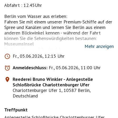
Abfahrt : 12.45Uhr
Berlin vom Wasser aus erleben:
Fahren Sie mit einem unserer Premium-Schiffe auf der
Spree und Kanälen und lernen Sie Berlin aus einem
anderen Blickwinkel kennen - während der Fahrt
Mehr anzeigen
Fr., 05.06.2026, 12:15 Uhr
Anmeldeschluss:
Fr., 05.06.2026, 11:00 Uhr
Reederei Bruno Winkler - Anlegestelle
Schloßbrücke Charlottenburger Ufer
Charlottenburger Ufer 1, 10587 Berlin,
Humboldthafen
Deutschland
* Westhafen
Die Fahrt beinhaltet eine deutsch-englische
Treffpunkt
Fahrterklärung vom Band.
Mit luftigen Sonnenplätzen und bequemen
Anlegestelle Schloßbrücke Charlottenburger Ufer,