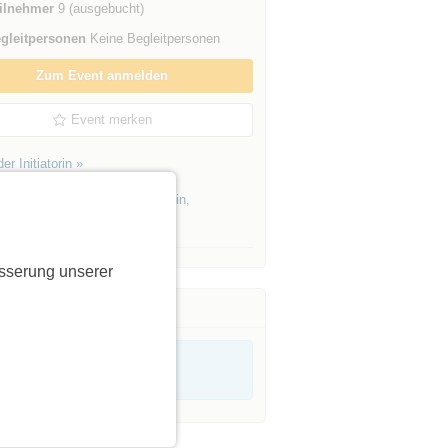
ilnehmer
9 (ausgebucht)
gleitpersonen
Keine Begleitpersonen
Zum Event anmelden
Event merken
er Initiatorin »
Events von Initiatoren aus
Berlin
,
of
sserung unserer