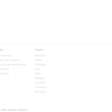
cks
Städte
rt die App
München
eren die Gruppen
Berlin
bei schlechtem Wetter
Hamburg
e ab 40
Köln
e ab 50
Wien
Stuttgart
Dresden
Frankfurt
Nürnberg
t dem ewigen Swipen