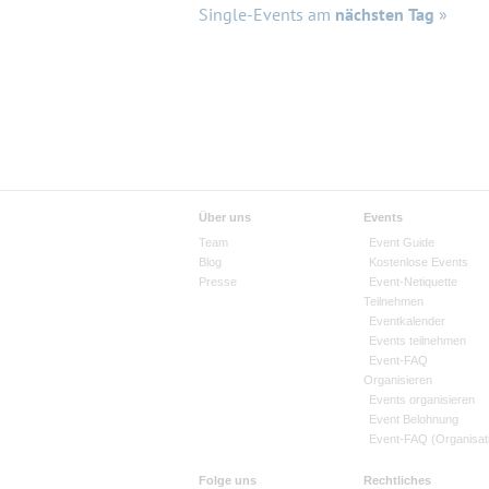
Single-Events am
nächsten Tag
»
Über uns
Events
Team
Event Guide
Blog
Kostenlose Events
Presse
Event-Netiquette
Teilnehmen
Eventkalender
Events teilnehmen
Event-FAQ
Organisieren
Events organisieren
Event Belohnung
Event-FAQ (Organisat
Folge uns
Rechtliches