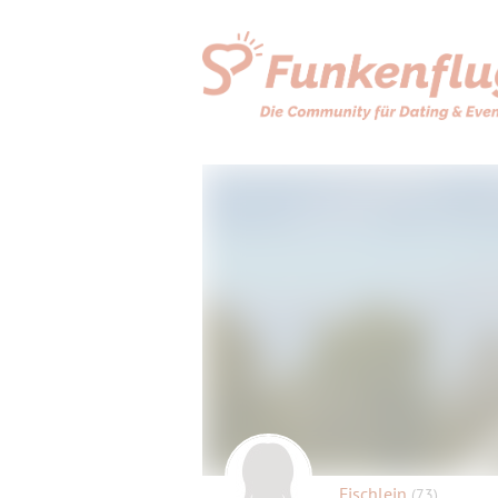
Fischlein
(73)