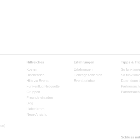
Hilfreiches
Erfahrungen
Tipps & Tri
Kosten
Erfahrungen
So funktionie
Hilfebereich
Liebesgeschichten
So funktioni
Hilfe zu Events
Eventberichte
Date-Ideen 
Funkenflug Netiquette
Partnersuch
Gruppen
Partnersuch
Freunde einladen
Blog
Liebeskram
Neue Ansicht
ion)
Schluss mi