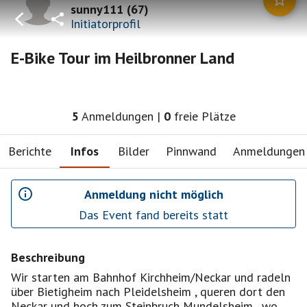
sunny111
(
67
)
Initiatorprofil
E-Bike Tour im Heilbronner Land
5
Anmeldungen
|
0
freie Plätze
Berichte
Infos
Bilder
Pinnwand
Anmeldungen
Anmeldung nicht möglich
Das Event fand bereits statt
Beschreibung
Wir starten am Bahnhof Kirchheim/Neckar und radeln
über Bietigheim nach Pleidelsheim , queren dort den
Neckar und hoch zum Steinbruch Mundelsheim , wo