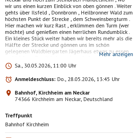
wir uns einen kurzen Einblick von oben gönnen . Weiter
gehts über Ilsfeld , Donnbronn , Heilbronner Wald zum
höchsten Punkt der Strecke , dem Schweinsbergturm .
Hier machen wir kurz Rast , erklimmen den Turm (wer
möchte) und genießen einen herrlichen Rundumblick .
Ein kleines Stück weiter haben wir bereits mehr als die
Hälfte der Strecke und gönnen uns im schön
gelegenen Waldbiergarten Jägerhaus etwas zu essen
Mehr anzeigen
und trinken . Damit haben wir auch den
anspruchsvolleren Teil der Strecke erledigt und zurück
Sa., 30.05.2026, 11:00 Uhr
geht es nur noch bergab und eben am Neckar über
Heilbronn , Lauffen zurück nach Kirchheim .
Anmeldeschluss:
Do., 28.05.2026, 13:45 Uhr
Tour beträgt ca. 70 km und etwa 600 Hm , gut zu
meistern mit etwas Grundkondition .
Bahnhof, Kirchheim am Neckar
Jeder ist für sich und sein Fahrzeug selbst
74366 Kirchheim am Neckar, Deutschland
verantwortlich , sowie Helmtragepflicht !
Initiator schließt jegliche Haftung aus !
Treffpunkt
Parkplätze um Bahnhof herum vorhanden .
Bahnhof Kirchheim