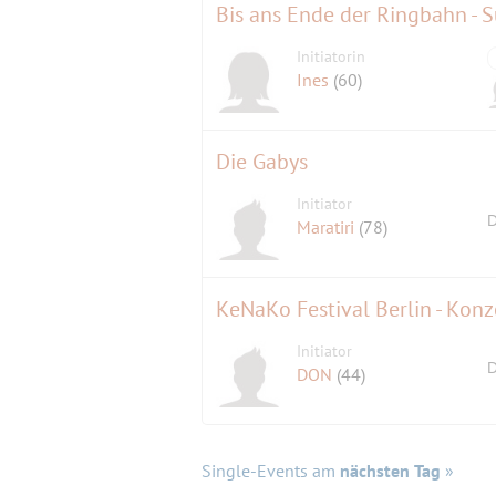
Bis ans Ende der Ringbahn - S
Initiatorin
Ines
(60)
Die Gabys
Initiator
D
Maratiri
(78)
KeNaKo Festival Berlin - Konz
Initiator
D
DON
(44)
Single-Events am
nächsten Tag
»