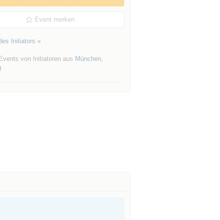
Event merken
es Initiators »
Events von Initiatoren aus
München
,
g