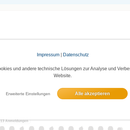
elben Tag
Impressum
|
Datenschutz
okies und andere technische Lösungen zur Analyse und Verbe
m HalunderJet zur HochseeINSEL in der Nordsee
Website.
Alle akzeptieren
Erweiterte Einstellungen
Minicampertreffen zum Countryfest in Zinnowitz. Hotelgäste s
13 Anmeldungen