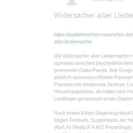
Widersacher aller Lied
https://stadtteilwochen-muenchen.de/
aller-liedermacher
Die Widersacher aller Liedermacher 
irgendwo zwischen psychedelischem
groovender Dada-Poesie. Ihre Song
plötzlich sonnendurchflutete Panorame
Präzision ins emotionale Zentrum. Li
Hirnanhangsdrüse, als hätten sich Fr
Landregen gemeinsam einen Gitarrenve
Nach einem frühen Siegeszug durch 
folgten Festivals, Supportslots, der
Wurf: As Weda (F.A.M.E Recordings)