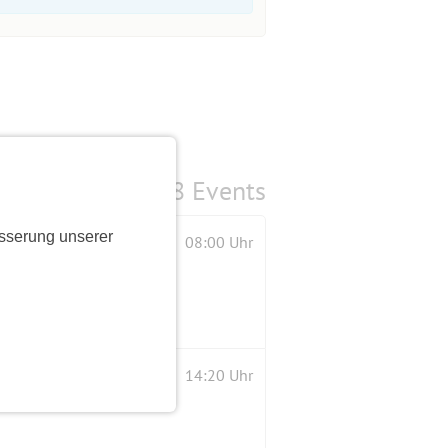
8 Events
sserung unserer
08:00 Uhr
ind auch herzlichst willkommen.
14:20 Uhr