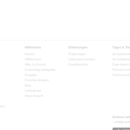
Hilfreiches
Erfahrungen
Tipps & Tri
Kosten
Erfahrungen
So funktionie
Hilfebereich
Liebesgeschichten
So funktioni
Hilfe zu Events
Eventberichte
Date-Ideen 
Funkenflug Netiquette
Partnersuch
Gruppen
Partnersuch
Freunde einladen
Blog
Liebeskram
Neue Ansicht
ion)
Schluss mi
– erlebe ech