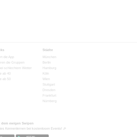
cks
Städte
rt die App
München
eren die Gruppen
Berlin
bei schlechtem Wetter
Hamburg
e ab 40
Köln
e ab 50
Wien
Stuttgart
Dresden
Frankfurt
Nürnberg
t dem ewigen Swipen
tes Kennenlernen bei kostenlosen Events! 🎉