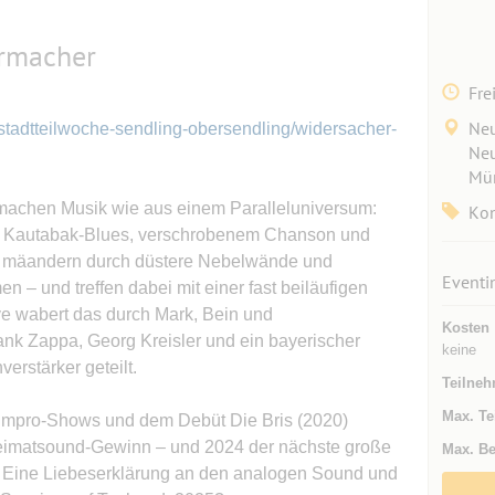
ermacher
Fre
Neu
stadtteilwoche-sendling-obersendling/widersacher-
Neu
Mün
machen Musik wie aus einem Paralleluniversum:
Kon
 Kautabak-Blues, verschrobenem Chanson und
s mäandern durch düstere Nebelwände und
Eventi
n – und treffen dabei mit einer fast beiläufigen
ve wabert das durch Mark, Bein und
Kosten
ank Zappa, Georg Kreisler und ein bayerischer
keine
rstärker geteilt.
Teilneh
Max. Te
Impro-Shows und dem Debüt Die Bris (2020)
 Heimatsound-Gewinn – und 2024 der nächste große
Max. Be
. Eine Liebeserklärung an den analogen Sound und