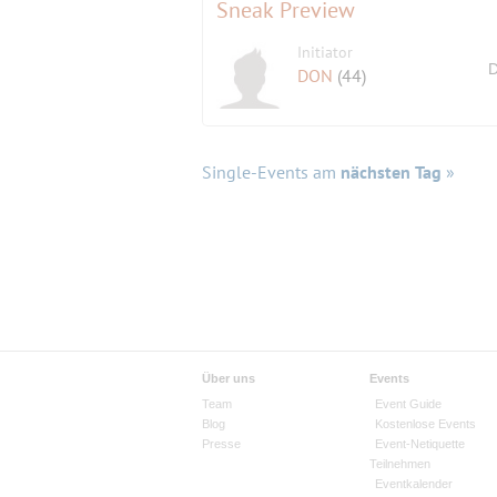
Sneak Preview
Initiator
D
DON
(44)
Single-Events am
nächsten Tag
»
Über uns
Events
Team
Event Guide
Blog
Kostenlose Events
Presse
Event-Netiquette
Teilnehmen
Eventkalender