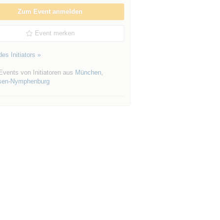
Zum Event anmelden
Event merken
es Initiators »
TQVES5V6SH*czE3Nzg2OTcxOTAkbzEkZzAkdDE3Nzg2OTcxO
Events von Initiatoren aus
München
,
sen-Nymphenburg