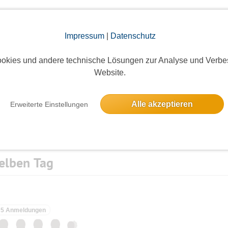
Impressum
|
Datenschutz
Die Bildergalerien sind nur für eingeloggte Mitglieder sichtbar.
okies und andere technische Lösungen zur Analyse und Verbe
Website.
Alle akzeptieren
Erweiterte Einstellungen
elben Tag
5 Anmeldungen