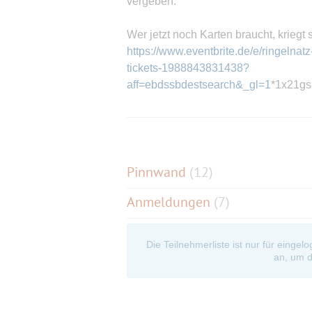
vergeben.
Wer jetzt noch Karten braucht, kriegt s
https://www.eventbrite.de/e/ringelna
tickets-1988843831438?
aff=ebdssbdestsearch&_gl=1
*1x21g
Im Juli gibt es dann noch ein Event
Pinnwand
(
12
)
Anmeldungen
(7)
Die Teilnehmerliste ist nur für eingel
an, um d