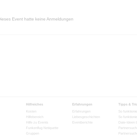
ieses Event hatte keine Anmeldungen
Hilfreiches
Erfahrungen
Tipps & Tri
Kosten
Erfahrungen
So funktionie
Hilfebereich
Liebesgeschichten
So funktioni
Hilfe zu Events
Eventberichte
Date-Ideen 
Funkenflug Netiquette
Partnersuch
Gruppen
Partnersuch