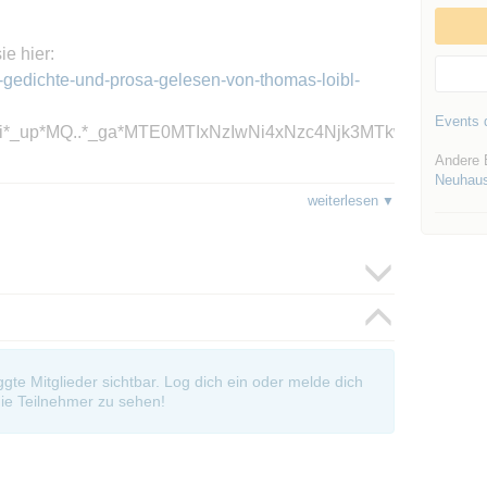
ie hier:
tz-gedichte-und-prosa-gelesen-von-thomas-loibl-
Events d
si*_up*MQ..*_ga*MTE0MTIxNzIwNi4xNzc4Njk3MTkw*_ga_
Andere 
Neuhau
 im Buchheim-Museum - Ringelnatz als Maler
weiterlesen
oggte Mitglieder sichtbar. Log dich ein oder melde dich
ie Teilnehmer zu sehen!