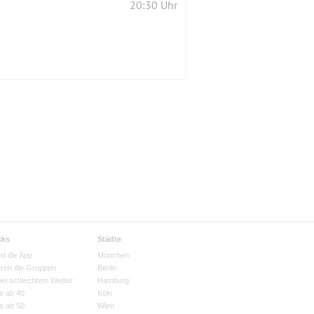
20:30 Uhr
cks
Städte
rt die App
München
eren die Gruppen
Berlin
bei schlechtem Wetter
Hamburg
e ab 40
Köln
e ab 50
Wien