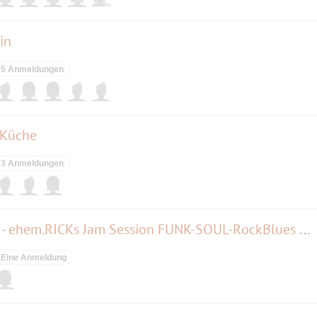
in
5 Anmeldungen
 Küche
3 Anmeldungen
🤩 🎶 live 🎶 im ART STALKER - ehem.RICKs Jam Session FUNK-SOUL-RockBlues 🎸Jay (Jürgen) BAILEY
Eine Anmeldung