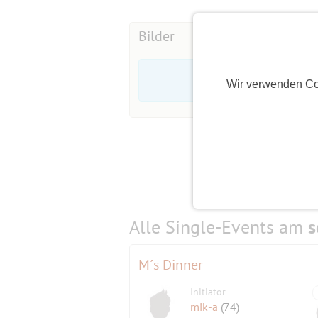
Bilder
Wir verwenden Co
Alle Single-Events am
s
M´s Dinner
Initiator
mik-a
(74)