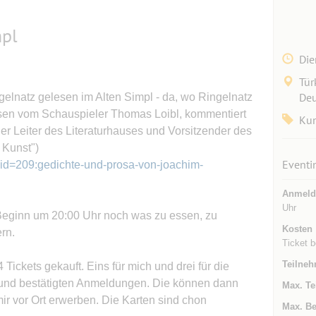
mpl
Die
Tür
Deu
elnatz gelesen im Alten Simpl - da, wo Ringelnatz
esen vom Schauspieler Thomas Loibl, kommentiert
Kun
er Leiter des Literaturhauses und Vorsitzender des
 Kunst")
Eventi
&id=209:gedichte-und-prosa-von-joachim-
Anmeld
Uhr
 Beginn um 20:00 Uhr noch was zu essen, zu
Kosten
rn.
Ticket b
Teilneh
 Tickets gekauft. Eins für mich und drei für die
n und bestätigten Anmeldungen. Die können dann
Max. Te
mir vor Ort erwerben. Die Karten sind chon
Max. Be