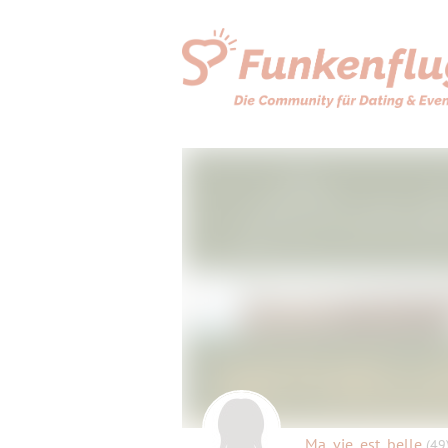
Ma_vie_est_belle
(49