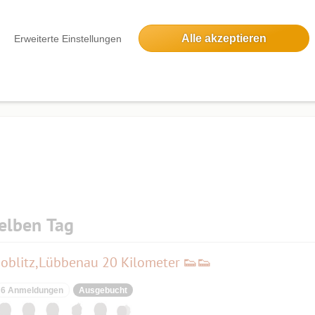
 Haftungsfreistellung wird mit jeder Anmeldung zum
ch anmeldet akzeptiert auch die Regelung zur
Alle akzeptieren
Erweiterte Einstellungen
Die Bildergalerien sind nur für eingeloggte Mitglieder sichtbar.
elben Tag
oblitz,Lübbenau 20 Kilometer 👟👟
6 Anmeldungen
Ausgebucht