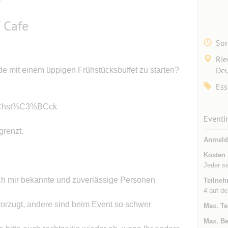
 Cafe
Son
Rie
Deu
e mit einem üppigen Frühstücksbuffet zu starten?
Ess
%BChst%C3%BCck
Eventi
grenzt.
Anmeld
Kosten
Jeder s
 ich mir bekannte und zuverlässige Personen
Teilneh
4 auf de
vorzugt, andere sind beim Event so schwer
Max. Te
Max. Be