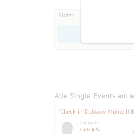
nehmen auf eigene Gefahr teil. Diese
Event anerkannt und wirksam. Wer si
Bilder
Ausfallpauschale.
#eventliebe
Alle Single-Events am
s
"Check-in"Dubkow-Mühle II B
Initiatorin
Lütte
(65)