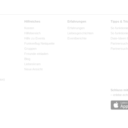
Hilfreiches
Erfahrungen
Tipps & Tri
Kosten
Erfahrungen
So funktionie
Hilfebereich
Liebesgeschichten
So funktioni
Hilfe zu Events
Eventberichte
Date-Ideen 
Funkenflug Netiquette
Partnersuch
Gruppen
Partnersuch
Freunde einladen
Blog
Liebeskram
Neue Ansicht
ion)
Schluss mi
– erlebe ech