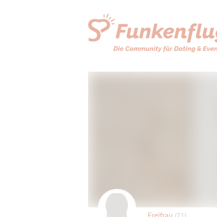
Freifrau
(71)