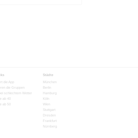
cks
Städte
rt die App
München
eren die Gruppen
Berlin
bei schlechtem Wetter
Hamburg
e ab 40
Köln
e ab 50
Wien
Stuttgart
Dresden
Frankfurt
Nürnberg