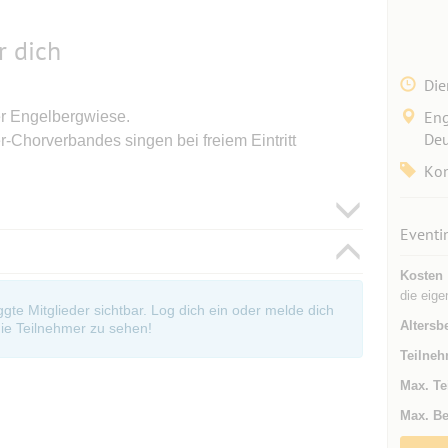
r dich
Die
Eng
der Engelbergwiese.
Deu
-Chorverbandes singen bei freiem Eintritt
Kon
Eventi
Kosten
die eige
oggte Mitglieder sichtbar. Log dich ein oder melde dich
Altersb
ie Teilnehmer zu sehen!
Teilneh
Max. Te
Max. Be