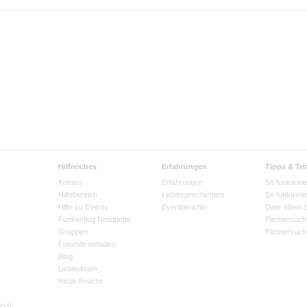
Hilfreiches
Erfahrungen
Tipps & Tri
Kosten
Erfahrungen
So funktionie
Hilfebereich
Liebesgeschichten
So funktioni
Hilfe zu Events
Eventberichte
Date-Ideen 
Funkenflug Netiquette
Partnersuch
Gruppen
Partnersuch
Freunde einladen
Blog
Liebeskram
Neue Ansicht
ion)