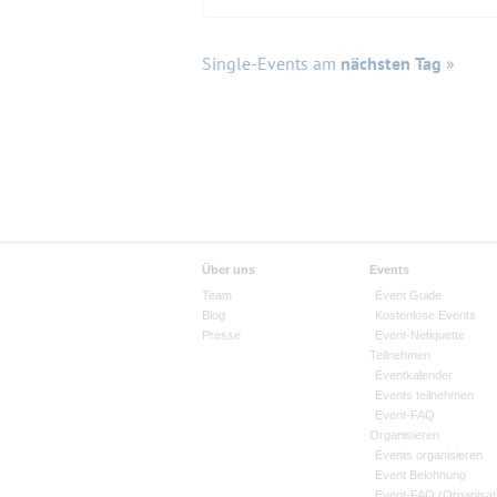
Single-Events am
nächsten Tag
»
Über uns
Events
Team
Event Guide
Blog
Kostenlose Events
Presse
Event-Netiquette
Teilnehmen
Eventkalender
Events teilnehmen
Event-FAQ
Organisieren
Events organisieren
Event Belohnung
Event-FAQ (Organisat