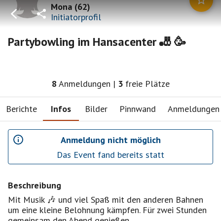
Mona
(
62
)
Initiatorprofil
Partybowling im Hansacenter 🎳 🥳
8
Anmeldungen
|
3
freie Plätze
Berichte
Infos
Bilder
Pinnwand
Anmeldungen
Anmeldung nicht möglich
Das Event fand bereits statt
Beschreibung
Mit Musik 🎶 und viel Spaß mit den anderen Bahnen
um eine kleine Belohnung kämpfen. Für zwei Stunden
gemeinsam den Abend genießen.