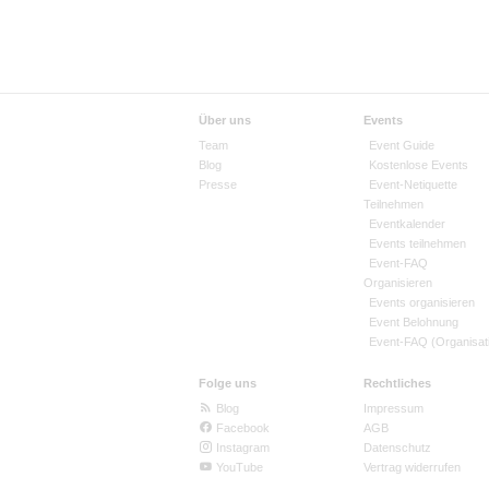
Über uns
Events
Team
Event Guide
Blog
Kostenlose Events
Presse
Event-Netiquette
Teilnehmen
Eventkalender
Events teilnehmen
Event-FAQ
Organisieren
Events organisieren
Event Belohnung
Event-FAQ (Organisat
Folge uns
Rechtliches
Blog
Impressum
Facebook
AGB
Instagram
Datenschutz
YouTube
Vertrag widerrufen