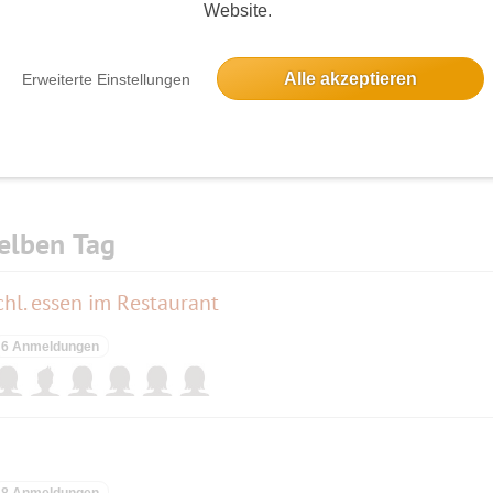
Website.
Die Bildergalerien sind nur für eingeloggte Mitglieder sichtbar.
Alle akzeptieren
Erweiterte Einstellungen
elben Tag
hl. essen im Restaurant
6 Anmeldungen
8 Anmeldungen