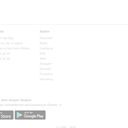
cks
Städte
rt die App
München
eren die Gruppen
Berlin
bei schlechtem Wetter
Hamburg
e ab 40
Köln
e ab 50
Wien
Stuttgart
Dresden
Frankfurt
Nürnberg
t dem ewigen Swipen
tes Kennenlernen bei kostenlosen Events! 🎉
© 1999 - 2026