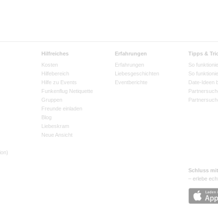
Hilfreiches
Erfahrungen
Tipps & Tri
Kosten
Erfahrungen
So funktionie
Hilfebereich
Liebesgeschichten
So funktioni
Hilfe zu Events
Eventberichte
Date-Ideen 
Funkenflug Netiquette
Partnersuch
Gruppen
Partnersuch
Freunde einladen
Blog
Liebeskram
Neue Ansicht
ion)
Schluss mi
– erlebe ech