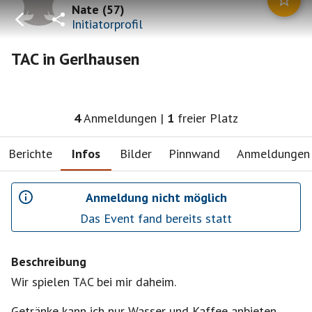
Nate
(
57
)
Initiatorprofil
TAC in Gerlhausen
4
Anmeldungen
|
1
freier Platz
Berichte
Infos
Bilder
Pinnwand
Anmeldungen
Anmeldung nicht möglich
Das Event fand bereits statt
Beschreibung
Wir spielen TAC bei mir daheim.
Getränke kann ich nur Wasser und Kaffee anbieten.