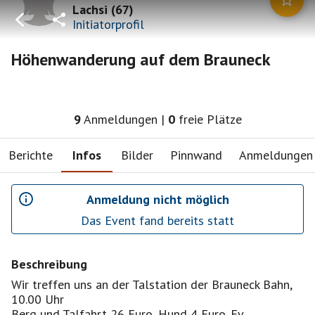
Lachsi
(
67
)
Initiatorprofil
Höhenwanderung auf dem Brauneck
9
Anmeldungen
|
0
freie Plätze
Berichte
Infos
Bilder
Pinnwand
Anmeldungen
Anmeldung nicht möglich
Das Event fand bereits statt
Beschreibung
Wir treffen uns an der Talstation der Brauneck Bahn,
10.00 Uhr
Berg und Talfahrt 26 Euro, Hund 4 Euro. Ev.