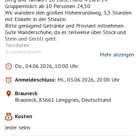
Gruppentickrt ab 10 Personen 24,50.
Wir wandern den großen Höhenrundweg, 3,5 Stunden
mit Einkehr in der Stiealm.
Bitte genügend Getränke und Proviant mitnehmen.
Gute Wanderschuhe, da es teilweise über Stock und
Stein und Geröll geht.
Tourdaten:
Ausgangspunkt:
Mehr anzeigen
Parkplatz an der Talstation der Brauneck Bergbahn
Do., 04.06.2026, 10:00 Uhr
Endpunkt:
Parkplatz an der Talstation der Brauneck Bergbahn
Anmeldeschluss:
Mi., 03.06.2026, 20:00 Uhr
Schwierigkeit:
Brauneck
mittel
Brauneck, 83661 Lenggries, Deutschland
Dauer:
3:30 h
Kosten
Länge:
6.33 km
Jeder seins
Aufstieg:
422 hm