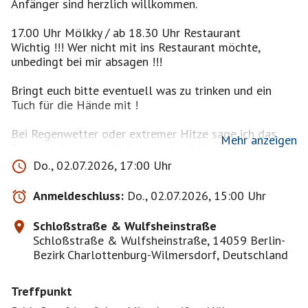
Anfänger sind herzlich willkommen.
17.00 Uhr Mölkky / ab 18.30 Uhr Restaurant
Wichtig !!! Wer nicht mit ins Restaurant möchte,
unbedingt bei mir absagen !!!
Bringt euch bitte eventuell was zu trinken und ein
Tuch für die Hände mit !
Bei Regenwetter oder extremer Hitze sage ich das
Mehr anzeigen
Event ab bzw. verschiebe es , also bitte nochmal am
Tag des Events (ab ca. 15.00 Uhr) rein schauen.
Do., 02.07.2026, 17:00 Uhr
Ich habe das Spiel für die Berliner Singles/Funkenflug
Anmeldeschluss:
Do., 02.07.2026, 15:00 Uhr
gekauft und würde pro Person
1,00€ in bar vor Ort nehmen. Ich hoffe, ihr habt dafür
Schloßstraße & Wulfsheinstraße
Verständnis.
Schloßstraße & Wulfsheinstraße, 14059 Berlin-
Bezirk Charlottenburg-Wilmersdorf, Deutschland
Startaufstellung der Hölzer :
Treffpunkt
Mölkky kann prinzipiell mit einer beliebigen Anzahl an
Teilnehmern gespielt werden. Sinnvoll ist eine