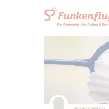
amica-barbara
(55)