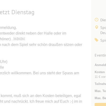
etzt Dienstag
Die
Spo
Anmeldung.
Deu
entweder direkt neben der Halle oder im
schöner) . ￼￼￼
Spi
 nach dem Spiel sehr schön draußen sitzen oder
Eventi
 Uhr)
Anmeld
lle
Kosten
erzlich willkommen. Bei uns steht der Spass am
11 € vor
Teilneh
Max. Te
t kommt, muß sich an den Kosten beteiligen, egal
Max. Be
t und nachrückt. Ich freue mich auf Euch :-) im in