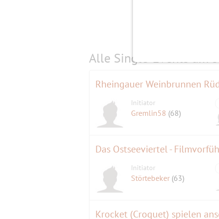
Alle Single-Events am
s
Rheingauer Weinbrunnen Rüde
Initiator
Gremlin58
(68)
Das Ostseeviertel - Filmvorfü
Initiator
Störtebeker
(63)
Krocket (Croquet) spielen ans