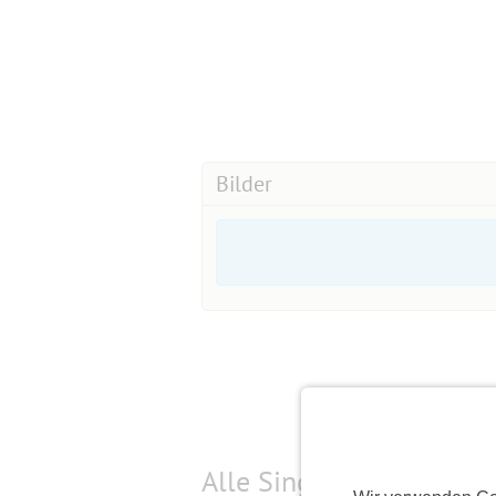
Bilder
Alle Single-Events am
s