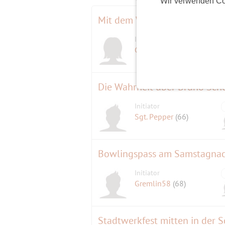
Wir verwenden Co
Mit dem Wassertaxi zur Pfaue
Initiatorin
Gisela
(68)
Die Wahrheit über Bruno Sc
Initiator
Sgt. Pepper
(66)
Bowlingspass am Samstagna
Initiator
Gremlin58
(68)
Stadtwerkfest mitten in der S