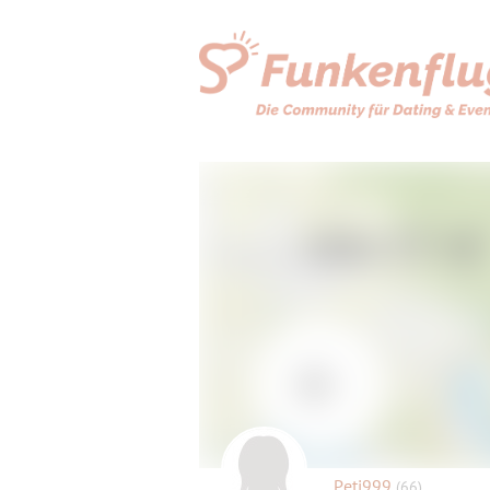
Peti999
(66)