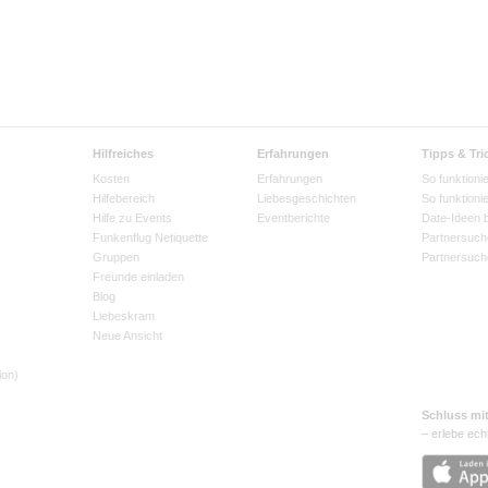
Hilfreiches
Erfahrungen
Tipps & Tri
Kosten
Erfahrungen
So funktionie
Hilfebereich
Liebesgeschichten
So funktioni
Hilfe zu Events
Eventberichte
Date-Ideen 
Funkenflug Netiquette
Partnersuch
Gruppen
Partnersuch
Freunde einladen
Blog
Liebeskram
Neue Ansicht
ion)
Schluss mi
– erlebe ech