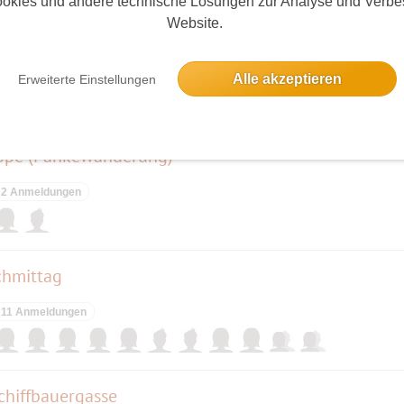
okies und andere technische Lösungen zur Analyse und Verbe
Website.
ninsel
6 Anmeldungen
Alle akzeptieren
Erweiterte Einstellungen
höpe (Pankewanderung)
2 Anmeldungen
chmittag
11 Anmeldungen
chiffbauergasse