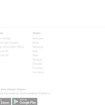
cks
Städte
rt die App
München
eren die Gruppen
Berlin
bei schlechtem Wetter
Hamburg
e ab 40
Köln
e ab 50
Wien
Stuttgart
Dresden
Frankfurt
Nürnberg
t dem ewigen Swipen
tes Kennenlernen bei kostenlosen Events! 🎉