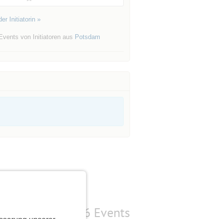
er Initiatorin »
Events von Initiatoren aus
Potsdam
6 Events