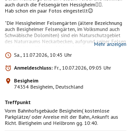
auch durch die Felsengärten Hessigheim🧗‍♀️.
Hab schon ein paar Fotos eingestellt😉
"Die Hessigheimer Felsengärten (ältere Bezeichnung
auch Besigheimer Felsengärten, im Volksmund auch
Schwäbische Dolomiten) sind ein Naturschutzgebiet
des Naturraums Neckarbecken, aufgrund seiner Felsen
Mehr anzeigen
ein beliebtes Klettergebiet und zählen zu den
bedeutendsten Geotopen Deutschlands".
Sa., 11.07.2026, 10:45 Uhr
Länge knapp 20km/400hm, ca. 5-6h(ohne Pausen
Anmeldeschluss:
Fr., 10.07.2026, 09:05 Uhr
gerechnet😉)
Besigheim
74354 Besigheim, Deutschland
Größtenteils auf befestigten bzw. asphaltierten
Wegen, trotzdem wären geeignetes ⛸️⛸️😄Schuhwerk,
Treffpunkt
Geländegängigkeit und etwas Kondition von Vorteil😉
Vorm Bahnhofsgebäude Besigheim( kostenlose
Die Wanderung findet nur bei trockenem Wetter statt,
Parkplätze/ oder Anreise mit der Bahn, Ankunft aus
da mehrere Steigungen über zum Teil enge
Richt. Bietigheim und Heilbronn gg. 10:40.
Weinbergstaffeln und ggf. im Wald zu überwinden