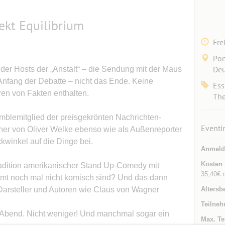
ekt Equilibrium
Fre
Pom
Deu
 der Hosts der „Anstalt“ – die Sendung mit der Maus
nfang der Debatte – nicht das Ende. Keine
Ess
en von Fakten enthalten.
The
mblemitglied der preisgekrönten Nachrichten-
Eventi
rtner von Oliver Welke ebenso wie als Außenreporter
kwinkel auf die Dinge bei.
Anmeld
Kosten
dition amerikanischer Stand Up-Comedy mit
35,40€ m
mmt noch mal nicht komisch sind? Und das dann
Darsteller und Autoren wie Claus von Wagner
Altersb
Teilneh
 Abend. Nicht weniger! Und manchmal sogar ein
Max. Te