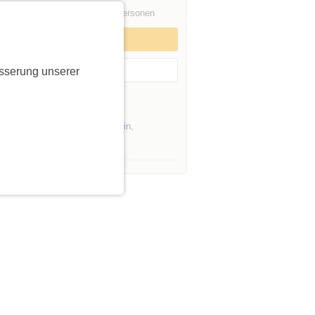
gleitpersonen
Keine Begleitpersonen
Zum Event anmelden
Event merken
sserung unserer
er Initiatorin »
Events von Initiatoren aus
Berlin
,
enburg