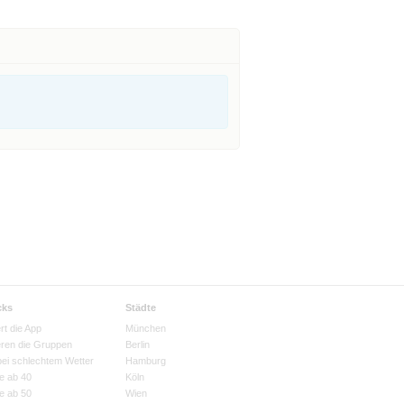
cks
Städte
rt die App
München
eren die Gruppen
Berlin
bei schlechtem Wetter
Hamburg
e ab 40
Köln
e ab 50
Wien