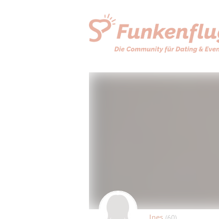
Ines
(60)