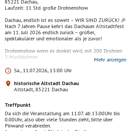
85221 Dachau,
Laufzeit: 11 Std. große Drohnenshow
Dachau, endlich ist es soweit – WIR SIND ZURÜCK! 🎉
Nach 7 Jahren Pause kehrt das Dachauer Altstadtfest
am 11. Juli 2026 endlich zurück – größer,
spektakulärer und emotionaler als je zuvor!
Drohnenshow wenn es dunkel wird, mit 200 Drohnen
3 Musikbühnen
Mehr anzeigen
Kinder Area
Foodmeile u.v.m.
Sa., 11.07.2026, 13:00 Uhr
25 Foodtrucks und Stände mit Spezialitäten aus aller
historische Altstadt Dachau
Welt zum schlemmen und genießen.
Altstadt, 85221 Dachau
Wer mit Familie kommt, es gibt auch ein
Kinderprogramm: Karussel, schmiken, malen, basteln,
Treffpunkt
Mitmachaktionen...
Da sich die Veranstaltung am 11.07. ab 13.00Uhr bis
Freut euch auf:
0.00Uhr, also über viele Stunden zieht, bitte über
• 7 große Bars & Wein- und Cocktailbereiche 🍹
Pinwand verabreden.
• 3 große Bühnen mit Live-Künstlern & DJs 🎶