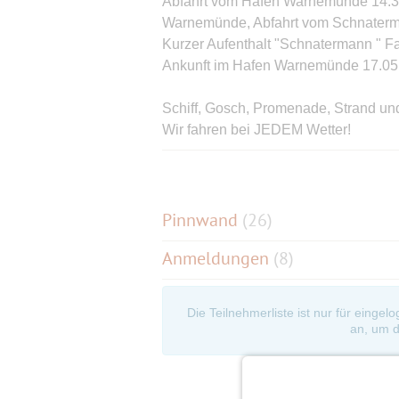
Abfahrt vom Hafen Warnemünde 14.3
Warnemünde, Abfahrt vom Schnatermann
Kurzer Aufenthalt "Schnatermann " Fa
Ankunft im Hafen Warnemünde 17.05
Schiff, Gosch, Promenade, Strand und
Wir fahren bei JEDEM Wetter!
Die Reihenfolge der Anmeldung ist 
Bis zum Eventbeginn wünsche ich ein
Pinnwand
(
26
)
Anmeldungen
(8)
Die Teilnehmerliste ist nur für eingel
an, um d