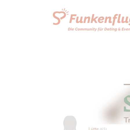
Lütte
(65)