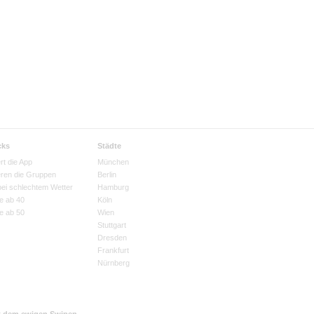
cks
Städte
rt die App
München
eren die Gruppen
Berlin
bei schlechtem Wetter
Hamburg
e ab 40
Köln
e ab 50
Wien
Stuttgart
Dresden
Frankfurt
Nürnberg
t dem ewigen Swipen