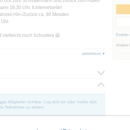
0 Uhr zum Schnatermann und zurück zum Hafen
 16.30 Uhr, lt.Internetseite!
hrzeit Hin-/Zurück ca. 90 Minuten
 Uhr.
Events d
 vielleicht noch Schusters 😃
Andere 
ohne Bedeutung.
weiterlesen
e gute Zeit und bleibt gesund, LG Marion
oggte Mitglieder sichtbar. Log dich ein oder melde dich
ie Teilnehmer zu sehen!