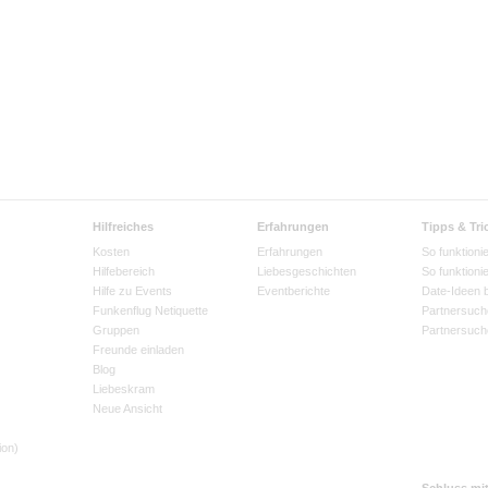
Hilfreiches
Erfahrungen
Tipps & Tri
Kosten
Erfahrungen
So funktionie
Hilfebereich
Liebesgeschichten
So funktioni
Hilfe zu Events
Eventberichte
Date-Ideen 
Funkenflug Netiquette
Partnersuch
Gruppen
Partnersuch
Freunde einladen
Blog
Liebeskram
Neue Ansicht
ion)
Schluss mi