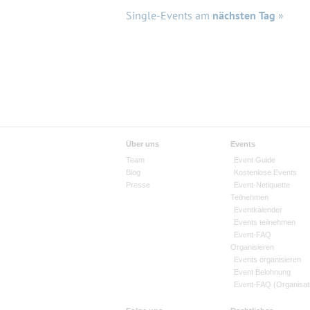
Single-Events am
nächsten Tag
»
Über uns
Events
Team
Event Guide
Blog
Kostenlose Events
Presse
Event-Netiquette
Teilnehmen
Eventkalender
Events teilnehmen
Event-FAQ
Organisieren
Events organisieren
Event Belohnung
Event-FAQ (Organisat