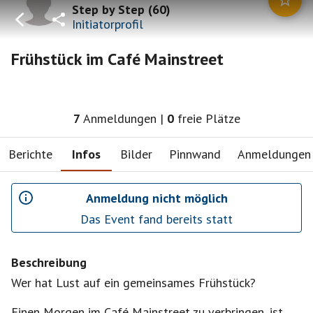
Step by Step
(
60
)
Initiatorprofil
Frühstück im Café Mainstreet
7
Anmeldungen
|
0
freie Plätze
Berichte
Infos
Bilder
Pinnwand
Anmeldungen
Anmeldung nicht möglich
Das Event fand bereits statt
Beschreibung
Wer hat Lust auf ein gemeinsames Frühstück?
Einen Morgen im Café Mainstreet zu verbringen, ist