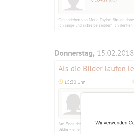
Geschrieben von Maria Taylor: Bin ich dab
Ich singe und schreibe seitdem ich denken 
Donnerstag,
15.02.2018
Als die Bilder laufen l
15:30 Uhr
Initiatorin
Dirgis
(77)
Wir verwenden Co
Am Ende des 19. Jahrhunderts spielten die
Bilder kleine Spielfilme und die Filmindustr