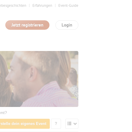
ebesgeschichten
Erfahrungen
Event-Guide
Jetzt registrieren
Login
mmt?
rstelle dein eigenes Event
?