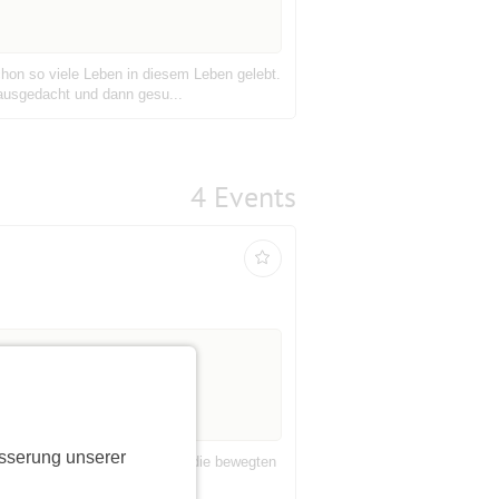
hon so viele Leben in diesem Leben gelebt.
 ausgedacht und dann gesu...
4 Events
ngen
st vorbei
sserung unserer
schen Films. Bald folgten auf die bewegten
in Weissensee entst...