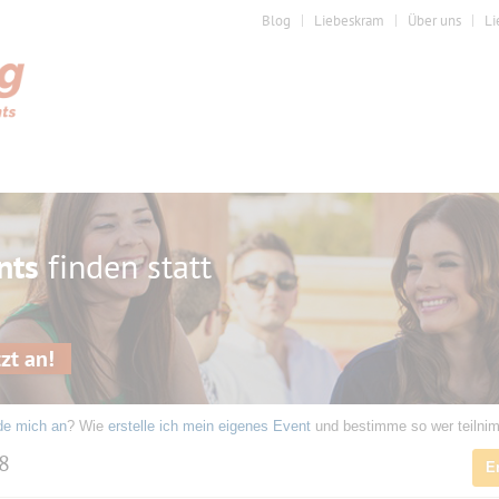
Blog
Liebeskram
Über uns
Li
nts
finden statt
zt an!
de mich an
? Wie
erstelle ich mein eigenes Event
und bestimme so wer teilni
18
E