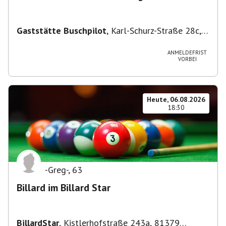
Gaststätte Buschpilot
,
Karl-Schurz-Straße 28c,
70190 Stuttgart, Deutschland
ANMELDEFRIST
VORBEI
Heute, 06.08.2026
18:30
-Greg-
,
63
Billard im Billard Star
BillardStar
,
Kistlerhofstraße 243a, 81379