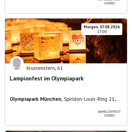
VORBEI
Morgen, 07.08.2026
17:00
Krustenstern
,
61
Lampionfest im Olympiapark
Olympiapark München
,
Spiridon-Louis-Ring 21,
80809 München, Deutschland
ANMELDEFRIST
VORBEI