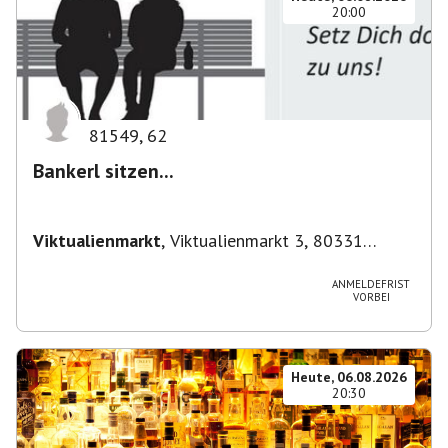
20:00
81549
,
62
Bankerl sitzen...
Viktualienmarkt
,
Viktualienmarkt 3, 80331
München, Deutschland
ANMELDEFRIST
VORBEI
Heute, 06.08.2026
20:30