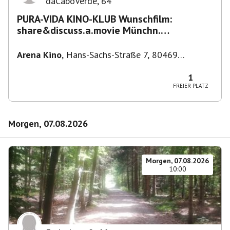
daCaboVerde
,
64
PURA-VIDA KINO-KLUB Wunschfilm:
share&discuss.a.movie Münchn.
Filmkunstwochen "Nirgendwo in Afrika"
Arena Kino
,
Hans-Sachs-Straße 7, 80469
München-Ludwigsvorstadt-Isarvorstadt,
Deutschland
1
FREIER PLATZ
Morgen, 07.08.2026
Morgen, 07.08.2026
10:00