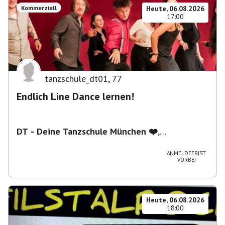
Kommerziell
Heute, 06.08.2026
17:00
tanzschule_dt01
,
77
Endlich Line Dance lernen!
DT - Deine Tanzschule München ❤️
,
Schwanthalerstraße 5/2.Stock, 80336 München,
Deutschland
ANMELDEFRIST
VORBEI
Heute, 06.08.2026
18:00