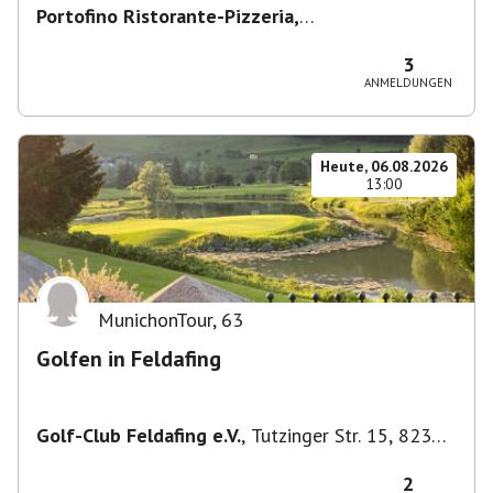
Portofino Ristorante-Pizzeria,
Scharfreiterplatz, München-Obergiesing-
Fasangarten, Deutschland
,
München
3
ANMELDUNGEN
Heute, 06.08.2026
13:00
MunichonTour
,
63
Golfen in Feldafing
Golf-Club Feldafing e.V.
,
Tutzinger Str. 15, 82340
Feldafing, Deutschland
2