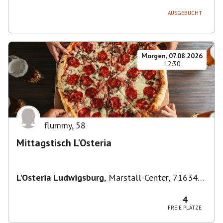
AUSGEBUCHT
Morgen, 07.08.2026
12:30
flummy
,
58
Mittagstisch L'Osteria
L'Osteria Ludwigsburg
,
Marstall-Center, 71634
Ludwigsburg, Deutschland
4
FREIE PLÄTZE