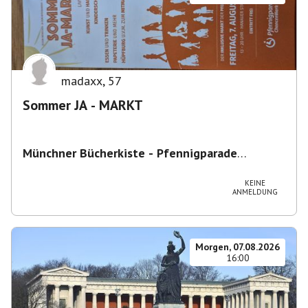
madaxx
,
57
Sommer JA - MARKT
Münchner Bücherkiste - Pfennigparade
ChancenWerk GmbH
,
Hanauer Str. 85A, 80993
München-Moosach, Deutschland
KEINE
ANMELDUNG
Morgen, 07.08.2026
16:00