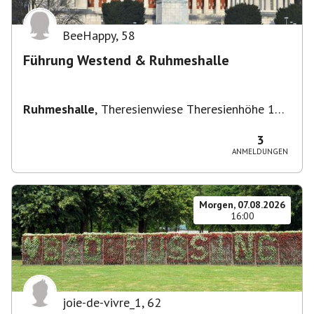
BeeHappy
,
58
Führung Westend & Ruhmeshalle
Ruhmeshalle
,
Theresienwiese Theresienhöhe 16,
Theresienhöhe 16, 80339 München, Deutschland
3
ANMELDUNGEN
Morgen, 07.08.2026
16:00
joie-de-vivre_1
,
62