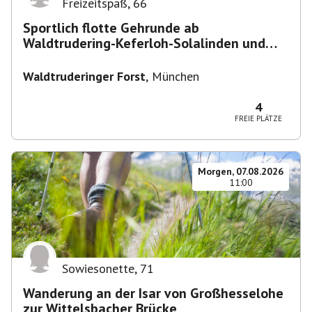
Freizeitspaß
,
66
Sportlich flotte Gehrunde ab
Waldtrudering-Keferloh-Solalinden und
zurück
Waldtruderinger Forst
,
München
4
FREIE PLÄTZE
Morgen, 07.08.2026
11:00
Sowiesonette
,
71
Wanderung an der Isar von Großhesselohe
zur Wittelsbacher Brücke