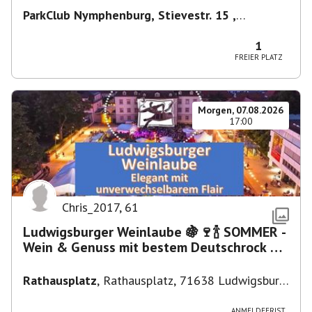
ParkClub Nymphenburg, Stievestr. 15 ,
Nymphenburg
,
München
1
FREIER PLATZ
Morgen, 07.08.2026
17:00
Chris_2017
,
61
Ludwigsburger Weinlaube 🍇🍷🍾 SOMMER -
Wein & Genuss mit bestem Deutschrock 🎼
🎤 🎷 🎸
Rathausplatz
,
Rathausplatz, 71638 Ludwigsburg,
Deutschland
ANMELDEFRIST