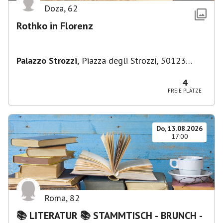
Doza
,
62
Rothko in Florenz
Palazzo Strozzi
,
Piazza degli Strozzi, 50123
Firenze FI, Italien
4
FREIE PLÄTZE
Do, 13.08.2026
17:00
Roma
,
82
📚 LITERATUR 📚 STAMMTISCH - BRUNCH -