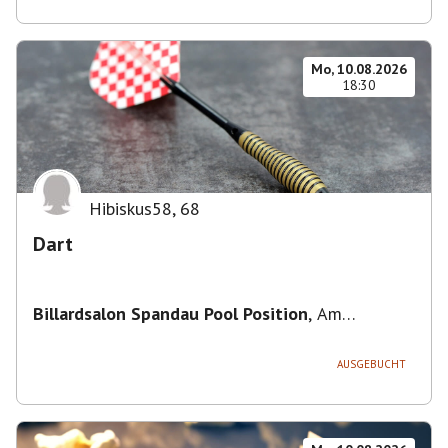
Mo, 10.08.2026
18:30
Hibiskus58
,
68
Dart
Billardsalon Spandau Pool Position
,
Am
Juliusturm 31, 13599 Berlin, Deutschland
AUSGEBUCHT