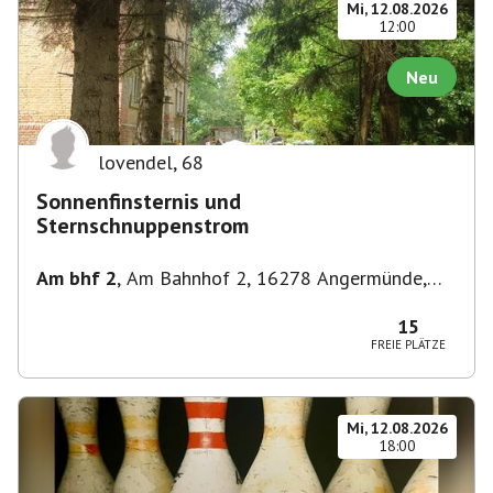
Mi, 12.08.2026
12:00
Neu
lovendel
,
68
Sonnenfinsternis und
Sternschnuppenstrom
Am bhf 2
,
Am Bahnhof 2, 16278 Angermünde,
Deutschland
15
FREIE PLÄTZE
Mi, 12.08.2026
18:00