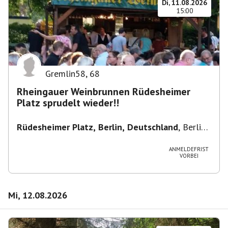
Di, 11.08.2026
15:00
Gremlin58
,
68
Rheingauer Weinbrunnen Rüdesheimer
Platz sprudelt wieder!!
Rüdesheimer Platz, Berlin, Deutschland
,
Berlin-
Wilmersdorf Rüdesheimer Platz
ANMELDEFRIST
VORBEI
Mi, 12.08.2026