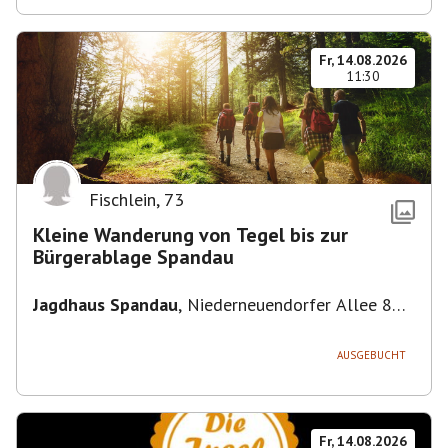
Fr, 14.08.2026
11:30
Fischlein
,
73
Kleine Wanderung von Tegel bis zur
Bürgerablage Spandau
Jagdhaus Spandau
,
Niederneuendorfer Allee 80,
13587 Berlin
AUSGEBUCHT
Fr, 14.08.2026