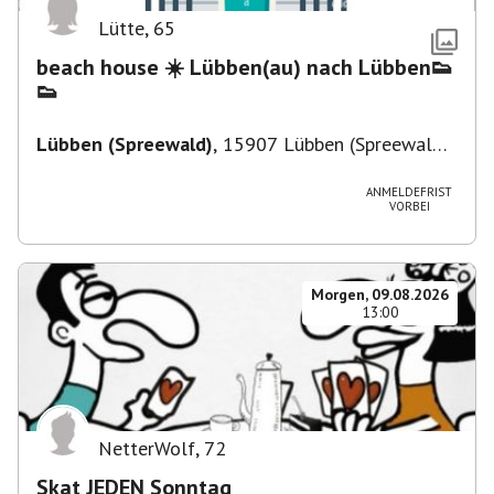
Lütte
,
65
beach house ☀️ Lübben(au) nach Lübben👟
👟
Lübben (Spreewald)
,
15907 Lübben (Spreewald),
Deutschland
ANMELDEFRIST
VORBEI
Morgen, 09.08.2026
13:00
NetterWolf
,
72
Skat JEDEN Sonntag