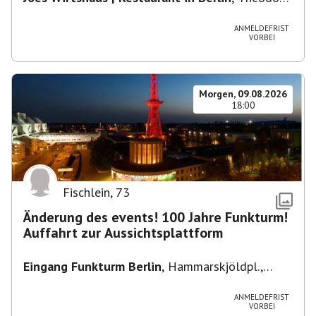
Heuss-Platz 10, 14052 Berlin, U Theodor- Heuss
-Platz
ANMELDEFRIST
VORBEI
Morgen, 09.08.2026
18:00
Fischlein
,
73
Änderung des events! 100 Jahre Funkturm!
Auffahrt zur Aussichtsplattform
Eingang Funkturm Berlin
,
Hammarskjöldpl.,
14055 Berlin, Deutschland
ANMELDEFRIST
VORBEI