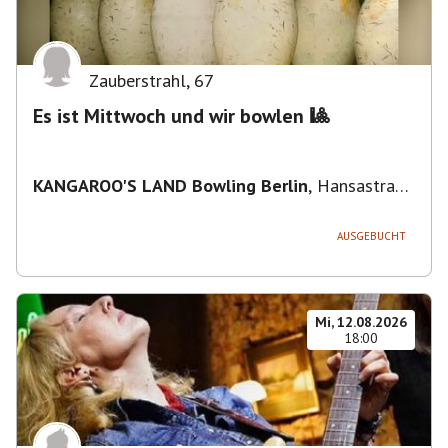
Zauberstrahl
,
67
Es ist Mittwoch und wir bowlen 🎱
KANGAROO'S LAND Bowling Berlin
,
Hansastraße
236, 13051 Berlin-Bezirk Lichtenberg,
Deutschland
AUSGEBUCHT
Mi, 12.08.2026
18:00