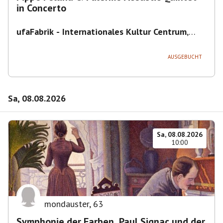
in Concerto
ufaFabrik - Internationales Kultur Centrum
,
Viktoriastraße 10-18, 12105 Berlin, U
Ullsteinstraße Ausgang Viktoriastraße
AUSGEBUCHT
Sa, 08.08.2026
Sa, 08.08.2026
10:00
mondauster
,
63
Symphonie der Farben. Paul Signac und der