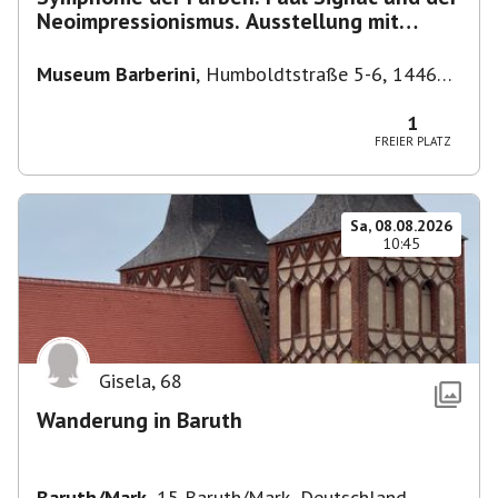
Neoimpressionismus. Ausstellung mit
Führung.
Museum Barberini
,
Humboldtstraße 5-6, 14467
Potsdam, Deutschland
1
FREIER PLATZ
Sa, 08.08.2026
10:45
Gisela
,
68
Wanderung in Baruth
Baruth/Mark
,
15 Baruth/Mark, Deutschland