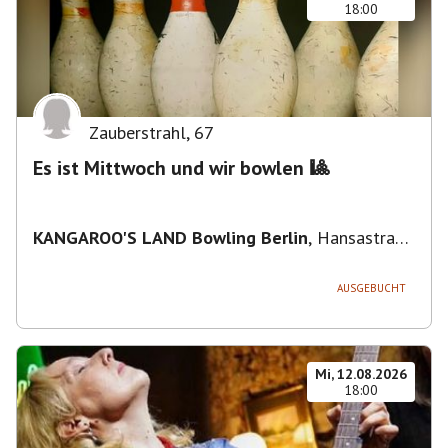
18:00
Zauberstrahl
,
67
Es ist Mittwoch und wir bowlen 🎱
KANGAROO'S LAND Bowling Berlin
,
Hansastraße
236, 13051 Berlin-Bezirk Lichtenberg,
Deutschland
AUSGEBUCHT
Mi, 12.08.2026
18:00