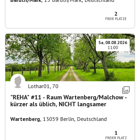
2
FREIE PLÄTZE
Sa, 08.08.2026
11:00
Lothar01
,
70
"REHA" #11 - Raum Wartenberg/Malchow -
kürzer als üblich, NICHT langsamer
Wartenberg
,
13059 Berlin, Deutschland
1
FREIER PLATZ