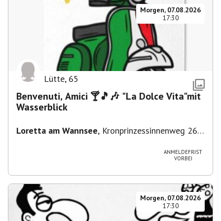
Morgen, 07.08.2026
17:30
Lütte
,
65
Benvenuti, Amici 🍸🎵🎶 "La Dolce Vita"mit
Wasserblick
Loretta am Wannsee
,
Kronprinzessinnenweg 260,
14109 Berlin, Deutschland
ANMELDEFRIST
VORBEI
Morgen, 07.08.2026
17:30