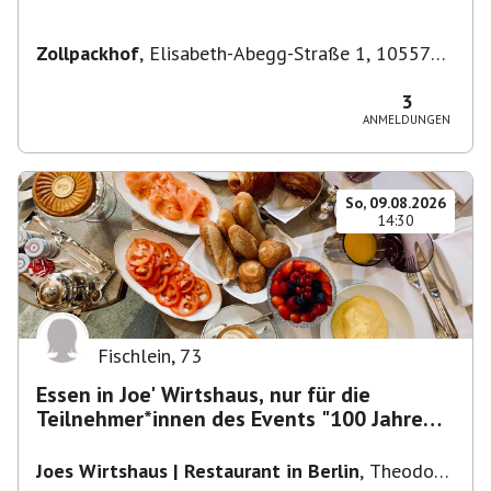
Zollpackhof
,
Elisabeth-Abegg-Straße 1, 10557
Berlin, Deutschland
3
ANMELDUNGEN
So, 09.08.2026
14:30
Fischlein
,
73
Essen in Joe' Wirtshaus, nur für die
Teilnehmer*innen des Events "100 Jahre
Funkturm"
Joes Wirtshaus | Restaurant in Berlin
,
Theodor-