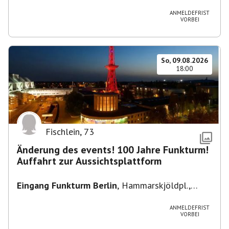
Heuss-Platz 10, 14052 Berlin, U Theodor- Heuss
-Platz
ANMELDEFRIST
VORBEI
So, 09.08.2026
18:00
Fischlein
,
73
Änderung des events! 100 Jahre Funkturm!
Auffahrt zur Aussichtsplattform
Eingang Funkturm Berlin
,
Hammarskjöldpl.,
14055 Berlin, Deutschland
ANMELDEFRIST
VORBEI