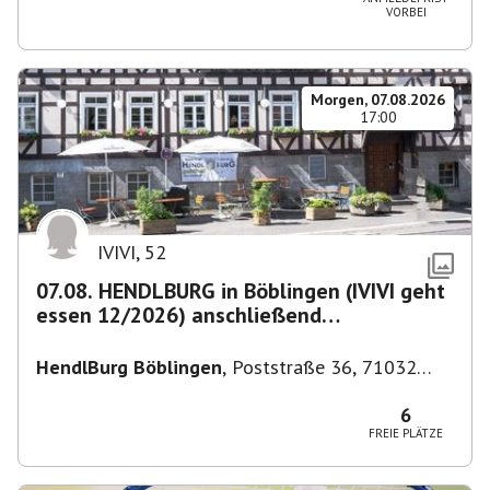
VORBEI
Morgen, 07.08.2026
17:00
IVIVI
,
52
07.08. HENDLBURG in Böblingen (IVIVI geht
essen 12/2026) anschließend
SPIELEABEND
HendlBurg Böblingen
,
Poststraße 36, 71032
Böblingen, Deutschland
6
FREIE PLÄTZE