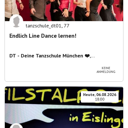
tanzschule_dt01
,
77
Endlich Line Dance lernen!
DT - Deine Tanzschule München ❤️
,
Schwanthalerstraße 5/2.Stock, 80336 München,
Deutschland
KEINE
ANMELDUNG
Heute, 06.08.2026
18:00