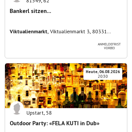
81549
,
62
Bankerl sitzen...
Viktualienmarkt
,
Viktualienmarkt 3, 80331
München, Deutschland
ANMELDEFRIST
VORBEI
Heute, 06.08.2026
20:30
Upstart
,
58
Outdoor Party: «FELA KUTI in Dub»