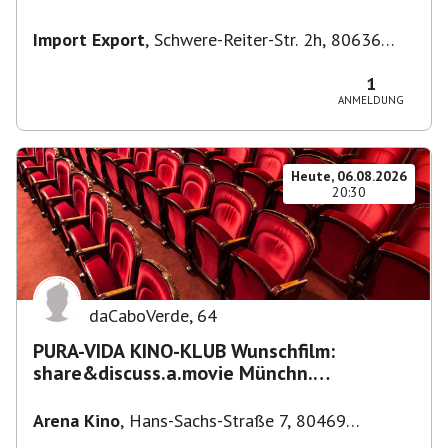
Import Export
,
Schwere-Reiter-Str. 2h, 80636
München-Neuhausen-Nymphenburg, Deutschland
1
ANMELDUNG
Heute, 06.08.2026
20:30
daCaboVerde
,
64
PURA-VIDA KINO-KLUB Wunschfilm:
share&discuss.a.movie Münchn.
Filmkunstwochen "Nirgendwo in Afrika"
Arena Kino
,
Hans-Sachs-Straße 7, 80469
München-Ludwigsvorstadt-Isarvorstadt,