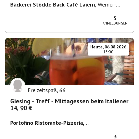
Bäckerei Stöckle Back-Café Laiern
,
Werner-
Siemens-Straße 2, 74321 Bietigheim-Bissingen,
Deutschland
5
ANMELDUNGEN
Heute, 06.08.2026
13:00
Freizeitspaß
,
66
Giesing - Treff - Mittagessen beim Italiener
14, 90 €
Portofino Ristorante-Pizzeria,
Scharfreiterplatz, München-Obergiesing-
Fasangarten, Deutschland
,
München
3