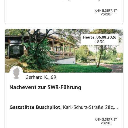
Degerloch
ANMELDEFRIST
VORBEI
Heute, 06.08.2026
18:30
Gerhard K.
,
69
Nachevent zur SWR-Führung
Gaststätte Buschpilot
,
Karl-Schurz-Straße 28c,
70190 Stuttgart, Deutschland
ANMELDEFRIST
VORBEI