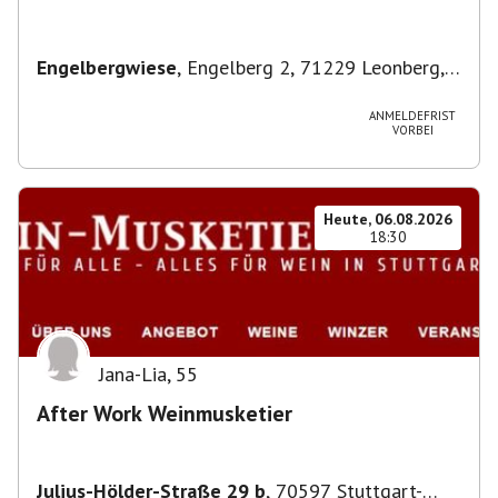
Engelbergwiese
,
Engelberg 2, 71229 Leonberg,
Deutschland
ANMELDEFRIST
VORBEI
Heute, 06.08.2026
18:30
Jana-Lia
,
55
After Work Weinmusketier
Julius-Hölder-Straße 29 b
,
70597 Stuttgart-