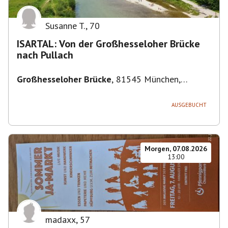
Susanne T.
,
70
ISARTAL: Von der Großhesseloher Brücke
nach Pullach
Großhesseloher Brücke
,
81545 München,
Deutschland
AUSGEBUCHT
Morgen, 07.08.2026
13:00
madaxx
,
57