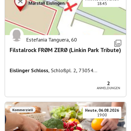
18:45
Estefania Tanguera
,
60
Filstalrock FRØM ZERØ (Linkin Park Tribute)
Eislinger Schloss
,
Schloßpl. 2, 73054
Eislingen/Fils, Deutschland
2
ANMELDUNGEN
Kommerziell
Heute, 06.08.2026
19:00