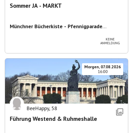
Sommer JA - MARKT
Münchner Bücherkiste - Pfennigparade
ChancenWerk GmbH
,
Hanauer Str. 85A, 80993
München-Moosach, Deutschland
KEINE
ANMELDUNG
Morgen, 07.08.2026
16:00
BeeHappy
,
58
Führung Westend & Ruhmeshalle