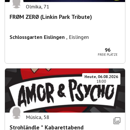
Olmika
,
71
FRØM ZERØ (Linkin Park Tribute)
Schlossgarten Eislingen
,
Eislingen
96
FREIE PLÄTZE
Heute, 06.08.2026
18:00
Música
,
58
Strohländle * Kabarettabend