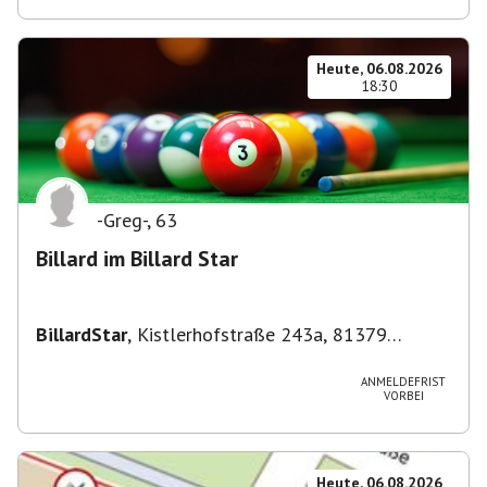
Heute, 06.08.2026
18:30
-Greg-
,
63
Billard im Billard Star
BillardStar
,
Kistlerhofstraße 243a, 81379
München, Deutschland
ANMELDEFRIST
VORBEI
Heute, 06.08.2026