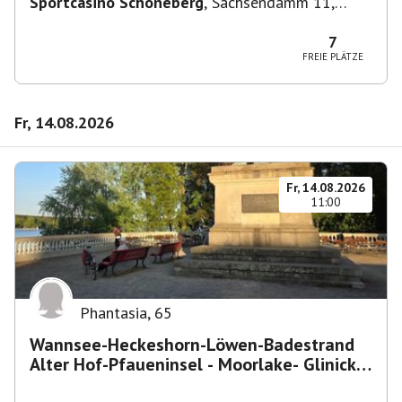
Sportcasino Schöneberg
,
Sachsendamm 11,
10829 Berlin, Deutschland
7
FREIE PLÄTZE
Fr, 14.08.2026
Fr, 14.08.2026
11:00
Phantasia
,
65
Wannsee-Heckeshorn-Löwen-Badestrand
Alter Hof-Pfaueninsel - Moorlake- Glinicker
Brücke-