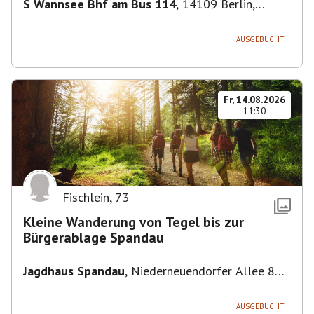
S Wannsee Bhf am Bus 114
,
14109 Berlin,
Deutschland
AUSGEBUCHT
Fr, 14.08.2026
11:30
Fischlein
,
73
Kleine Wanderung von Tegel bis zur
Bürgerablage Spandau
Jagdhaus Spandau
,
Niederneuendorfer Allee 80,
13587 Berlin
AUSGEBUCHT