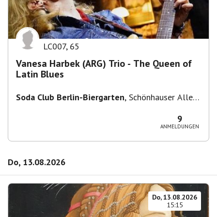
LC007
,
65
Vanesa Harbek (ARG) Trio - The Queen of
Latin Blues
Soda Club Berlin-Biergarten
,
Schönhauser Allee
36, 10435 Berlin, Deutschland
9
ANMELDUNGEN
Do, 13.08.2026
Do, 13.08.2026
15:15