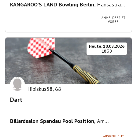
KANGAROO'S LAND Bowling Berlin
,
Hansastraße
236, 13051 Berlin-Bezirk Lichtenberg,
Deutschland
ANMELDEFRIST
VORBEI
Heute, 10.08.2026
18:30
Hibiskus58
,
68
Dart
Billardsalon Spandau Pool Position
,
Am
Juliusturm 31, 13599 Berlin, Deutschland
AUSGEBUCHT