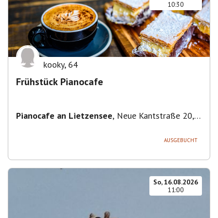
10:30
kooky
,
64
Frühstück Pianocafe
Pianocafe an Lietzensee
,
Neue Kantstraße 20,
14057 Berlin, Deutschland
AUSGEBUCHT
So, 16.08.2026
11:00