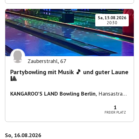
Sa, 15.08.2026
20:30
Zauberstrahl
,
67
Partybowling mit Musik 🎵 und guter Laune
🎱
KANGAROO'S LAND Bowling Berlin
,
Hansastraße
236, 13051 Berlin-Bezirk Lichtenberg,
Deutschland
1
FREIER PLATZ
So, 16.08.2026