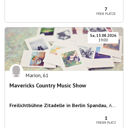
Potsdam, Deutschland
7
FREIE PLÄTZE
Sa, 15.08.2026
19:00
Marion
,
61
Mavericks Country Music Show
Freilichtbühne Zitadelle in Berlin Spandau
,
Am
Juliusturm 62, 13599 Berlin, Deutschland
1
FREIER PLATZ