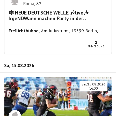
Roma
,
82
🎼 NEUE DEUTSCHE WELLE 🎶live🎶
IrgeNDWann machen Party in der
Freilichtbühne bis "...die Schule🔥"
Freilichtbühne
,
Am Juliusturm, 13599 Berlin,
Deutschland
1
ANMELDUNG
Sa, 15.08.2026
Sa, 15.08.2026
16:00