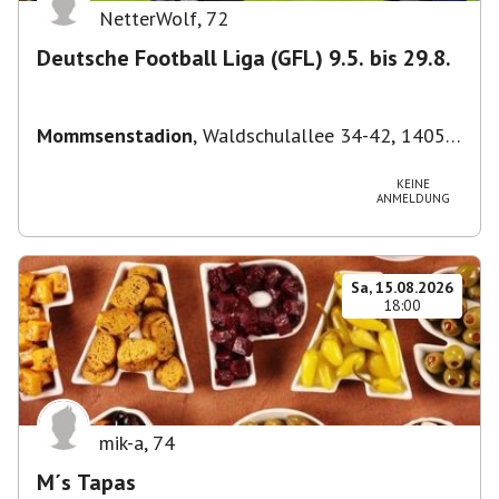
NetterWolf
,
72
Deutsche Football Liga (GFL) 9.5. bis 29.8.
Mommsenstadion
,
Waldschulallee 34-42, 14055
Berlin, Deutschland
KEINE
ANMELDUNG
Sa, 15.08.2026
18:00
mik-a
,
74
M´s Tapas