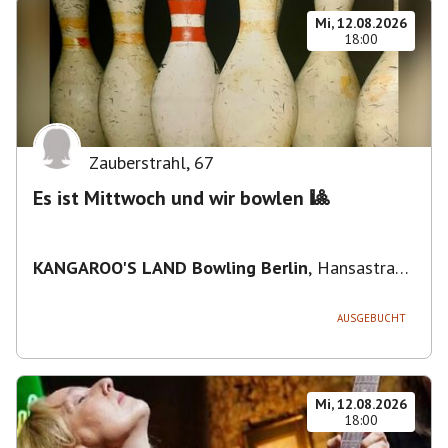
Mi, 12.08.2026
18:00
Zauberstrahl
,
67
Es ist Mittwoch und wir bowlen 🎱
KANGAROO'S LAND Bowling Berlin
,
Hansastraße
236, 13051 Berlin-Bezirk Lichtenberg,
Deutschland
AUSGEBUCHT
Mi, 12.08.2026
18:00