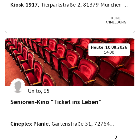
Kiosk 1917
,
Tierparkstraße 2, 81379 München-
Thalkirchen-Obersendling-Forstenried-
Fürstenried-Solln, Deutschland
KEINE
ANMELDUNG
Heute, 10.08.2026
14:00
Unito
,
65
Senioren-Kino "Ticket ins Leben"
Cineplex Planie
,
Gartenstraße 51, 72764
Reutlingen, Deutschland
2