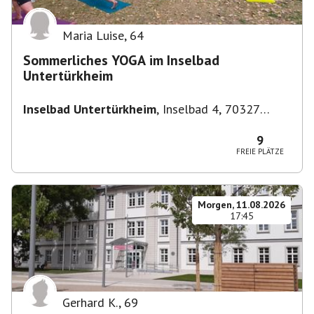
Maria Luise
,
64
Sommerliches YOGA im Inselbad
Untertürkheim
Inselbad Untertürkheim
,
Inselbad 4, 70327
Stuttgart, Deutschland
9
FREIE PLÄTZE
Morgen, 11.08.2026
17:45
Gerhard K.
,
69