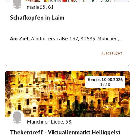
maria65
,
61
Schafkopfen in Laim
Am Ziel
,
Aindorferstraße 137, 80689 München,
Deutschland
AUSGEBUCHT
Heute, 10.08.2026
17:30
Münchner Liebe
,
58
Thekentreff - Viktualienmarkt Heiliggeist