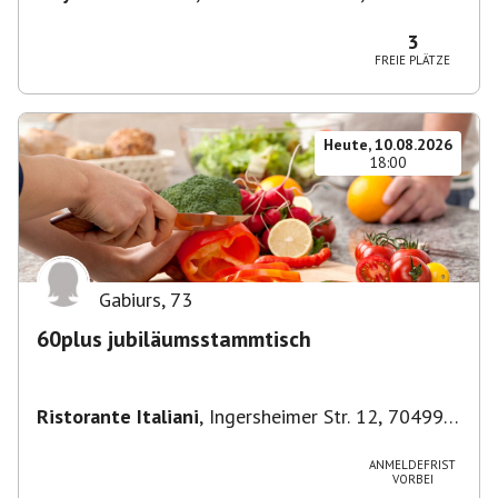
München-Ludwigsvorstadt-Isarvorstadt,
Deutschland
3
FREIE PLÄTZE
Heute, 10.08.2026
18:00
Gabiurs
,
73
60plus jubiläumsstammtisch
Ristorante Italiani
,
Ingersheimer Str. 12, 70499
Stuttgart, Deutschland
ANMELDEFRIST
VORBEI