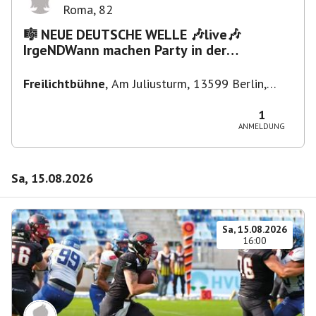
Roma
,
82
🎼 NEUE DEUTSCHE WELLE 🎶live🎶
IrgeNDWann machen Party in der
Freilichtbühne bis "...die Schule🔥"
Freilichtbühne
,
Am Juliusturm, 13599 Berlin,
Deutschland
1
ANMELDUNG
Sa, 15.08.2026
Sa, 15.08.2026
16:00