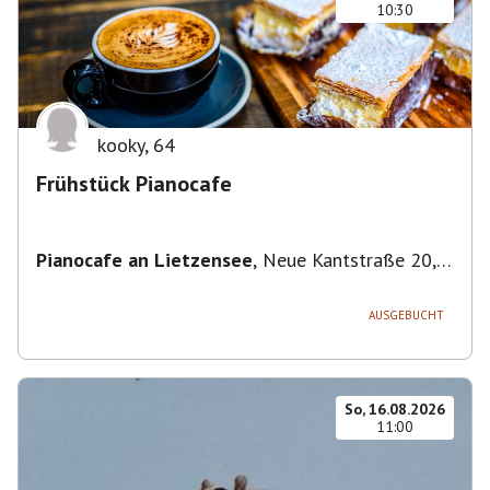
10:30
kooky
,
64
Frühstück Pianocafe
Pianocafe an Lietzensee
,
Neue Kantstraße 20,
14057 Berlin, Deutschland
AUSGEBUCHT
So, 16.08.2026
11:00