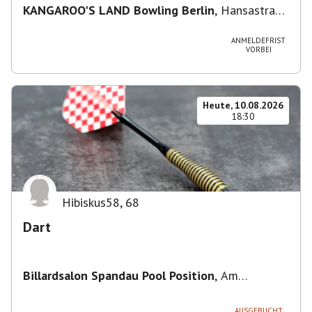
KANGAROO'S LAND Bowling Berlin
,
Hansastraße
236, 13051 Berlin-Bezirk Lichtenberg,
Deutschland
ANMELDEFRIST
VORBEI
Heute, 10.08.2026
18:30
Hibiskus58
,
68
Dart
Billardsalon Spandau Pool Position
,
Am
Juliusturm 31, 13599 Berlin, Deutschland
AUSGEBUCHT