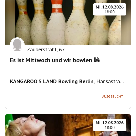
Mi, 12.08.2026
18:00
Zauberstrahl
,
67
Es ist Mittwoch und wir bowlen 🎱
KANGAROO'S LAND Bowling Berlin
,
Hansastraße
236, 13051 Berlin-Bezirk Lichtenberg,
Deutschland
AUSGEBUCHT
Mi, 12.08.2026
18:00