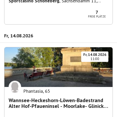
Sportcasino Schöneberg
,
Sachsendamm 11,
10829 Berlin, Deutschland
7
FREIE PLÄTZE
Fr, 14.08.2026
Fr, 14.08.2026
11:00
Phantasia
,
65
Wannsee-Heckeshorn-Löwen-Badestrand
Alter Hof-Pfaueninsel - Moorlake- Glinicker
Brücke-