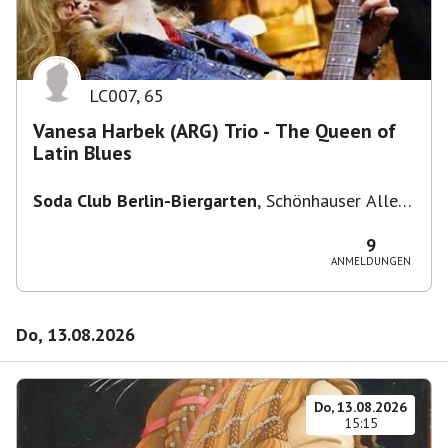
LC007
,
65
Vanesa Harbek (ARG) Trio - The Queen of
Latin Blues
Soda Club Berlin-Biergarten
,
Schönhauser Allee
36, 10435 Berlin, Deutschland
9
ANMELDUNGEN
Do, 13.08.2026
Do, 13.08.2026
15:15