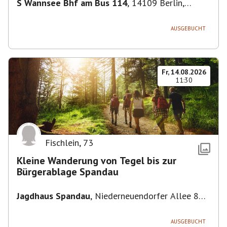
S Wannsee Bhf am Bus 114
,
14109 Berlin,
Deutschland
AUSGEBUCHT
Fr, 14.08.2026
11:30
Fischlein
,
73
Kleine Wanderung von Tegel bis zur
Bürgerablage Spandau
Jagdhaus Spandau
,
Niederneuendorfer Allee 80,
13587 Berlin
AUSGEBUCHT