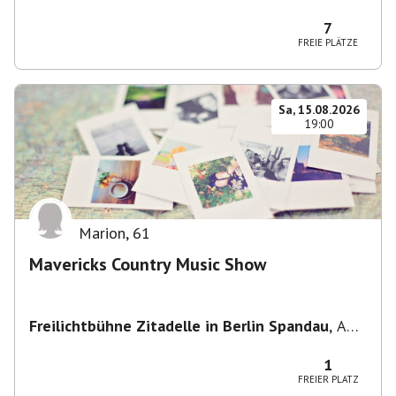
Potsdam, Deutschland
7
FREIE PLÄTZE
Sa, 15.08.2026
19:00
Marion
,
61
Mavericks Country Music Show
Freilichtbühne Zitadelle in Berlin Spandau
,
Am
Juliusturm 62, 13599 Berlin, Deutschland
1
FREIER PLATZ