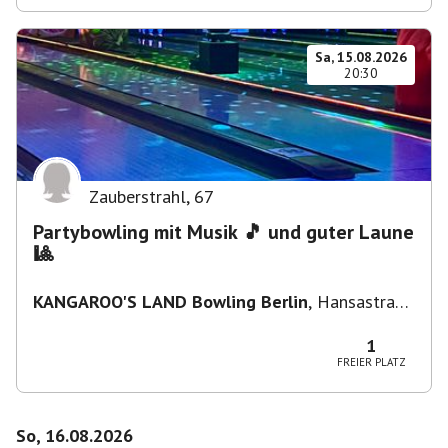
Sa, 15.08.2026
20:30
Zauberstrahl
,
67
Partybowling mit Musik 🎵 und guter Laune
🎱
KANGAROO'S LAND Bowling Berlin
,
Hansastraße
236, 13051 Berlin-Bezirk Lichtenberg,
Deutschland
1
FREIER PLATZ
So, 16.08.2026