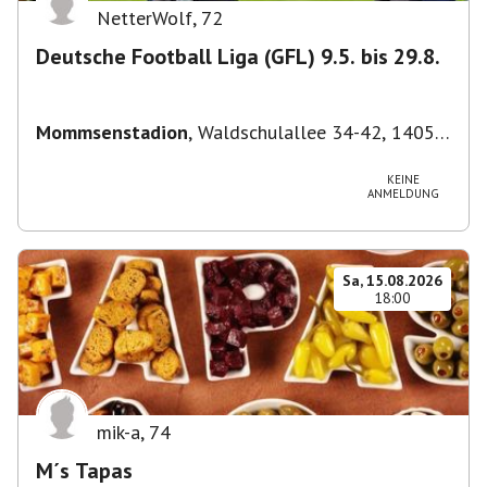
NetterWolf
,
72
Deutsche Football Liga (GFL) 9.5. bis 29.8.
Mommsenstadion
,
Waldschulallee 34-42, 14055
Berlin, Deutschland
KEINE
ANMELDUNG
Sa, 15.08.2026
18:00
mik-a
,
74
M´s Tapas