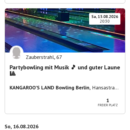
Sa, 15.08.2026
20:30
Zauberstrahl
,
67
Partybowling mit Musik 🎵 und guter Laune
🎱
KANGAROO'S LAND Bowling Berlin
,
Hansastraße
236, 13051 Berlin-Bezirk Lichtenberg,
Deutschland
1
FREIER PLATZ
So, 16.08.2026