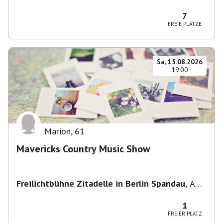
Potsdam, Deutschland
7
FREIE PLÄTZE
Sa, 15.08.2026
19:00
Marion
,
61
Mavericks Country Music Show
Freilichtbühne Zitadelle in Berlin Spandau
,
Am
Juliusturm 62, 13599 Berlin, Deutschland
1
FREIER PLATZ