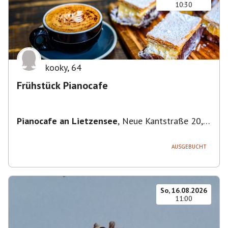
10:30
kooky
,
64
Frühstück Pianocafe
Pianocafe an Lietzensee
,
Neue Kantstraße 20,
14057 Berlin, Deutschland
AUSGEBUCHT
So, 16.08.2026
11:00