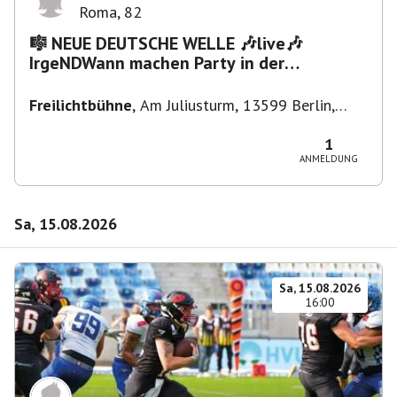
Roma
,
82
🎼 NEUE DEUTSCHE WELLE 🎶live🎶
IrgeNDWann machen Party in der
Freilichtbühne bis "...die Schule🔥"
Freilichtbühne
,
Am Juliusturm, 13599 Berlin,
Deutschland
1
ANMELDUNG
Sa, 15.08.2026
Sa, 15.08.2026
16:00