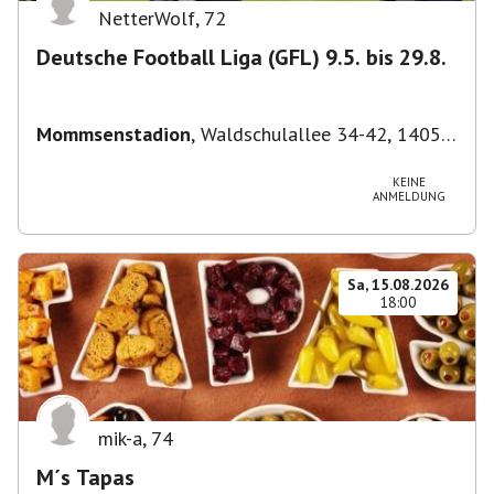
NetterWolf
,
72
Deutsche Football Liga (GFL) 9.5. bis 29.8.
Mommsenstadion
,
Waldschulallee 34-42, 14055
Berlin, Deutschland
KEINE
ANMELDUNG
Sa, 15.08.2026
18:00
mik-a
,
74
M´s Tapas