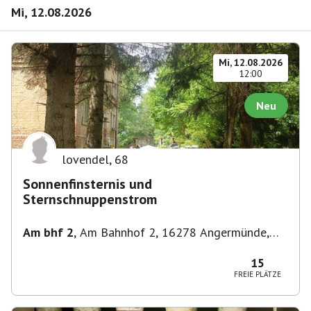
Mi, 12.08.2026
Mi, 12.08.2026
12:00
Neu
lovendel
,
68
Sonnenfinsternis und
Sternschnuppenstrom
Am bhf 2
,
Am Bahnhof 2, 16278 Angermünde,
Deutschland
15
FREIE PLÄTZE