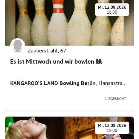
Mi, 12.08.2026
18:00
Zauberstrahl
,
67
Es ist Mittwoch und wir bowlen 🎱
KANGAROO'S LAND Bowling Berlin
,
Hansastraße
236, 13051 Berlin-Bezirk Lichtenberg,
Deutschland
AUSGEBUCHT
Mi, 12.08.2026
18:00