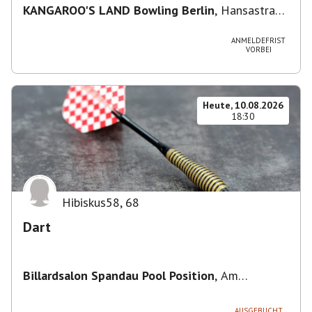
KANGAROO'S LAND Bowling Berlin
,
Hansastraße
236, 13051 Berlin-Bezirk Lichtenberg,
Deutschland
ANMELDEFRIST
VORBEI
Heute, 10.08.2026
18:30
Hibiskus58
,
68
Dart
Billardsalon Spandau Pool Position
,
Am
Juliusturm 31, 13599 Berlin, Deutschland
AUSGEBUCHT