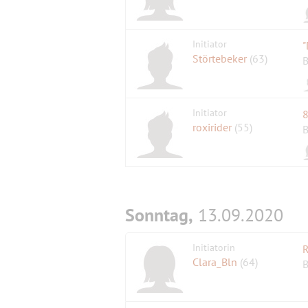
Initiator
"
Störtebeker
(63)
B
Initiator
roxirider
(55)
B
Sonntag,
13.09.2020
Initiatorin
R
Clara_Bln
(64)
B