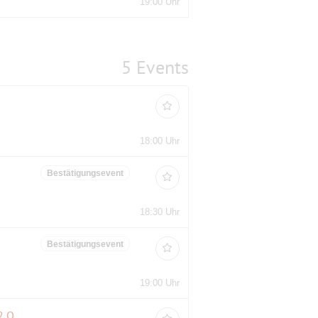
19:00 Uhr
5 Events
18:00 Uhr
Bestätigungsevent
18:30 Uhr
Bestätigungsevent
19:00 Uhr
Sommerkino im Kranzler-Eck -Monsieur Claude und seine Töchter 2 Open Air