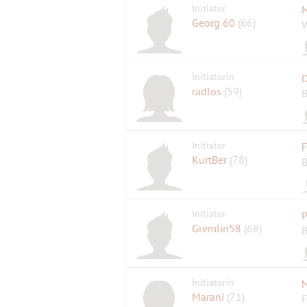
Initiator
M
Georg 60
(66)
W
Initiatorin
D
radlos
(59)
B
Initiator
F
KurtBer
(78)
B
Initiator
P
Gremlin58
(68)
B
Initiatorin
M
Marani
(71)
F