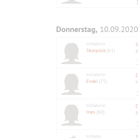
Donnerstag,
10.09.2020
Initiatorin
S
Skorpisia
(61)
B
Initiatorin
D
Evaki
(75)
M
Initiatorin
D
Ines
(60)
B
Initiator