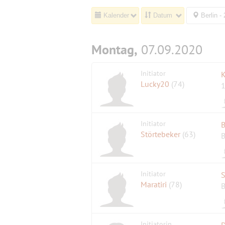
Kalender
Datum
Berlin -
Montag,
07.09.2020
Initiator
K
Lucky20
(74)
1
Initiator
B
Störtebeker
(63)
B
Initiator
S
Maratiri
(78)
B
Initiatorin
D