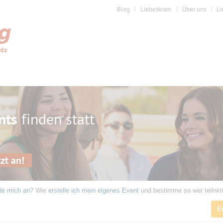
Blog
Liebeskram
Über uns
Li
nts
finden statt
zt an!
de mich an
? Wie
erstelle ich mein eigenes Event
und bestimme so wer teilni
E