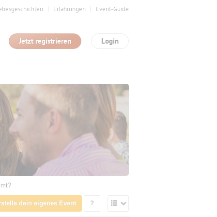
ebesgeschichten
Erfahrungen
Event-Guide
Jetzt registrieren
Login
mmt?
rstelle dein eigenes Event
?