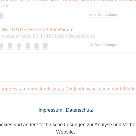
erlin
eine Anmeldung
INK FLOYD - Zeiss-Großplanetarium
renzlauer Allee 80, 10405 Berlin, Deutschland
14 Anmeldungen
erlin
2 Anmeldungen
Impressum
|
Datenschutz
tammtisch Spandau/Charlottenburg
okies und andere technische Lösungen zur Analyse und Verbe
erlin
Website.
10 Anmeldungen