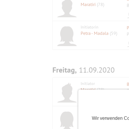
Maratiri
(78)
B
Initiatorin
P
Petra - Madala
(59)
P
Freitag,
11.09.2020
Initiator
Maratiri
(78)
B
Initiatorin
S
kooky
(64)
Wir verwenden Co
B