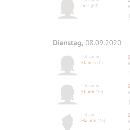
Ines
(60)
B
Dienstag,
08.09.2020
Initiatorin
S
Etaner
(70)
B
Initiatorin
S
Ella66
(59)
B
Initiator
Maratiri
(78)
B