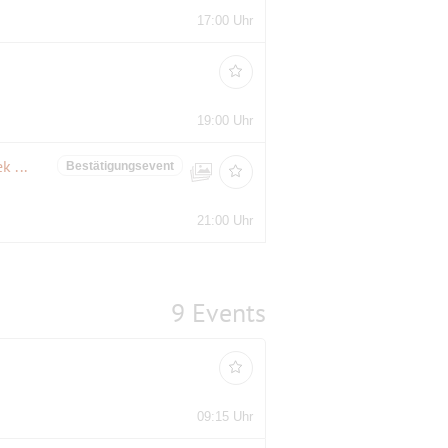
17:00 Uhr
19:00 Uhr
80er Party Night im Ballhaus – Spandau. (die älteste Rock- Diskothek Europas)
Bestätigungsevent
21:00 Uhr
9 Events
09:15 Uhr