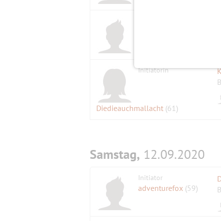
Initiator
B
NetterWolf
(72)
B
Initiatorin
K
B
Diedieauchmallacht
(61)
Samstag,
12.09.2020
Initiator
D
adventurefox
(59)
B