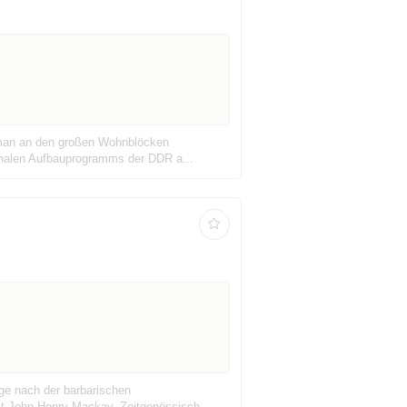
nn man an den großen Wohnblöcken
ionalen Aufbauprogramms der DDR a...
age nach der barbarischen
at John Henry Mackay. Zeitgenössisch ...