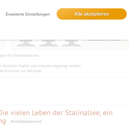
sevent
Alle akzeptieren
Erweiterte Einstellungen
Podbielskiallee 50, 14195 Berlin, Deutschland
3 Anmeldungen
Anmeldefrist vorbei
nger mit Vorkenntnissen.
die höchsten Karten und müssen angesagt werden.
Solo kommen vor Hochzeit.
ie vielen Leben der Stalinallee, ein
ang
Bestätigungsevent