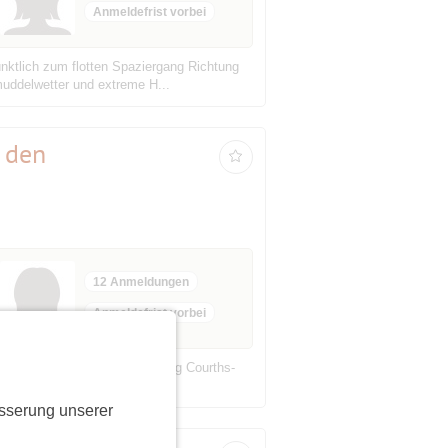
Anmeldefrist vorbei
nktlich zum flotten Spaziergang Richtung
muddelwetter und extreme H...
m den
12 Anmeldungen
Anmeldefrist vorbei
rnsprechamt Steinplatz, Hedwig Courths-
ten rund um den Steinplatz ...
sserung unserer