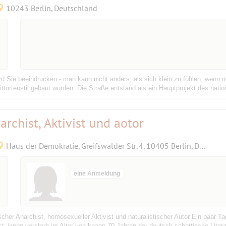
10243 Berlin, Deutschland
ird Sie beeindrucken - man kann nicht anders, als sich klein zu fühlen, we
ittortenstil gebaut wurden. Die Straße entstand als ein Hauptprojekt des nat
rchist, Aktivist und aotor
Haus der Demokratie, Greifswalder Str. 4, 10405 Berlin, Deutschland
eine Anmeldung
scher Anarchist, homosexueller Aktivist und naturalistischer Autor Ein paar T
t_innen verstarb im Alter von knapp 70 Jahren der deutsch-schottische Liter