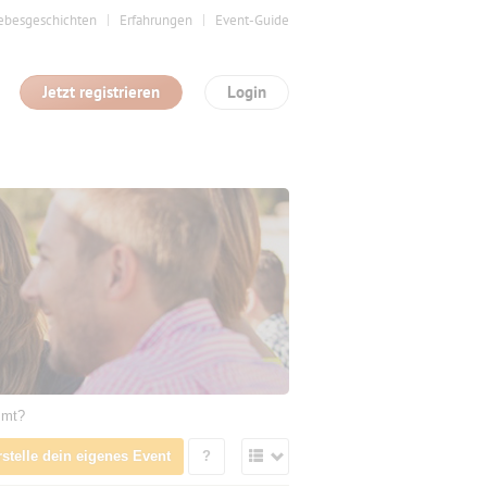
ebesgeschichten
Erfahrungen
Event-Guide
Jetzt registrieren
Login
mmt?
rstelle dein eigenes Event
?