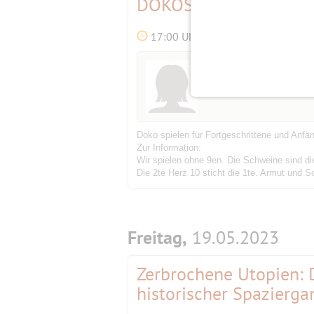
DOKOSPIELEN
Bestätigung
17:00 Uhr
Initiatorin
Ingrid123
(69)
Doko spielen für Fortgeschrittene und Anfä
Zur Information:
Wir spielen ohne 9en. Die Schweine sind 
Die 2te Herz 10 sticht die 1te. Armut und 
Freitag,
19.05.2023
Zerbrochene Utopien: D
historischer Spazierg