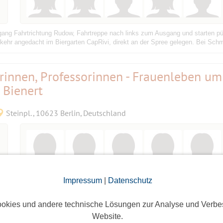
sgang Fahrtrichtung Rudow, Fahrtreppe nach links zum Ausgang und starten pü
kehr angedacht im Biergarten CapRivi, direkt an der Spree gelegen. Bei Sch
erinnen, Professorinnen - Frauenleben u
 Bienert
Steinpl., 10623 Berlin, Deutschland
Impressum
|
Datenschutz
Führungen von Michael Bienert rund um den Steinplatz. Telefonistinnen im Fe
ra Duncan und viele andere bekannte und unbekannte Frauen lebten und arbeite
okies und andere technische Lösungen zur Analyse und Verbe
Website.