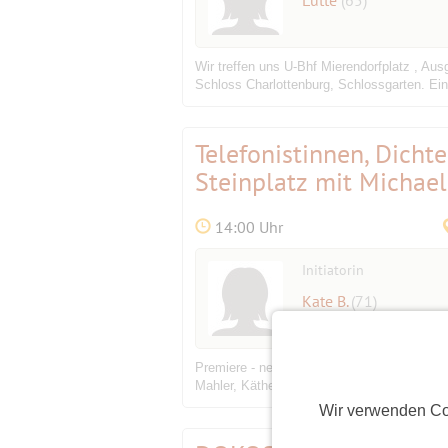
Wir treffen uns U-Bhf Mierendorfplatz , Au
Schloss Charlottenburg, Schlossgarten. Ein
Telefonistinnen, Dicht
Steinplatz mit Michael
14:00 Uhr
Initiatorin
Kate B.
(71)
Premiere - neues Thema bei den beliebten 
Mahler, Käthe Kollwitz, die Tänzerin Isado
Wir verwenden Co