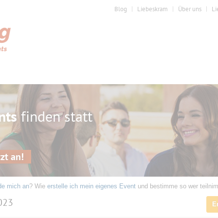
Blog
Liebeskram
Über uns
Li
nts
finden statt
zt an!
de mich an
? Wie
erstelle ich mein eigenes Event
und bestimme so wer teilni
2023
E