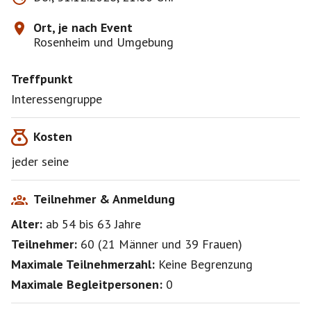
vollständige Haftungsfreistellung
für alle Schäden, die aus der Teilnahme eines (realen)
Ort, je nach Event
Events entstehen oder entstehen können.
Rosenheim und Umgebung
Teilnehmer und Begleitpersonen erkennen diese
Haftungsfreistellung
Treffpunkt
mit einer Anmeldung zum Event und/oder
Interessengruppe als wirksam an.
Interessengruppe
Kosten
jeder seine
Teilnehmer & Anmeldung
Alter:
ab 54
bis 63
Jahre
Teilnehmer:
60
(
21 Männer
und
39 Frauen
)
Maximale Teilnehmerzahl:
Keine Begrenzung
Maximale Begleitpersonen:
0